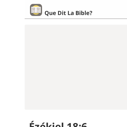
Que Dit La Bible?
Ézékiel 18:6