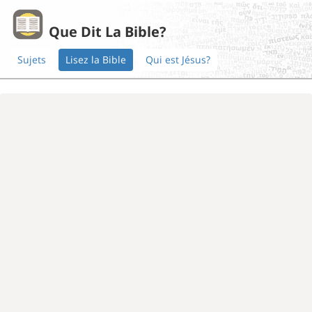
Que Dit La Bible?
Sujets
Lisez la Bible
Qui est Jésus?