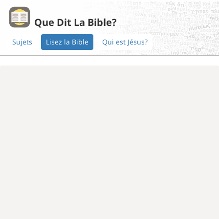
Que Dit La Bible?
Sujets
Lisez la Bible
Qui est Jésus?