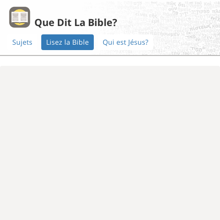
Que Dit La Bible?
Sujets
Lisez la Bible
Qui est Jésus?