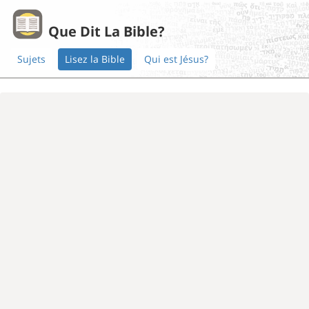
Que Dit La Bible?
Sujets
Lisez la Bible
Qui est Jésus?