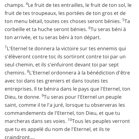
4
champs.
Le fruit de tes entrailles, le fruit de ton sol, le
fruit de tes troupeaux, les portées de ton gros et de
5
ton menu bétail, toutes ces choses seront bénies.
Ta
6
corbeille et ta huche seront bénies.
Tu seras béni à
ton arrivée, et tu seras béni à ton départ.
7
L'Eternel te donnera la victoire sur tes ennemis qui
s'élèveront contre toi; ils sortiront contre toi par un
seul chemin, et ils s'enfuiront devant toi par sept
8
chemins.
L'Eternel ordonnera à la bénédiction d'être
avec toi dans tes greniers et dans toutes tes
entreprises. Il te bénira dans le pays que l'Eternel, ton
9
Dieu, te donne.
Tu seras pour l'Eternel un peuple
saint, comme il te l'a juré, lorsque tu observeras les
commandements de l'Eternel, ton Dieu, et que tu
10
marcheras dans ses voies.
Tous les peuples verront
que tu es appelé du nom de l'Eternel, et ils te
craindront....