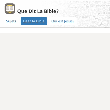
Que Dit La Bible?
Sujets
Lisez la Bible
Qui est Jésus?