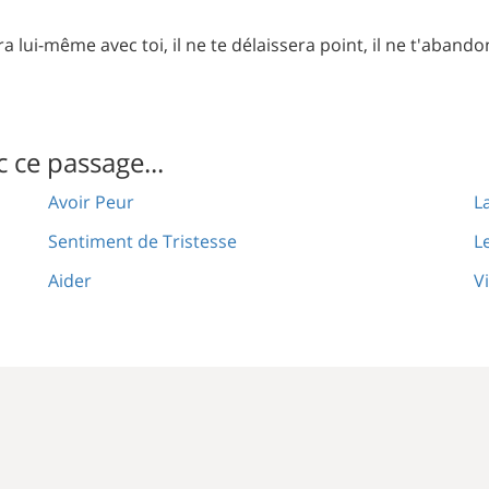
 lui-même avec toi, il ne te délaissera point, il ne t'abandon
c ce passage...
Avoir Peur
L
Sentiment de Tristesse
L
Aider
V