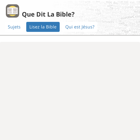
Que Dit La Bible?
Sujets
Lisez la Bible
Qui est Jésus?