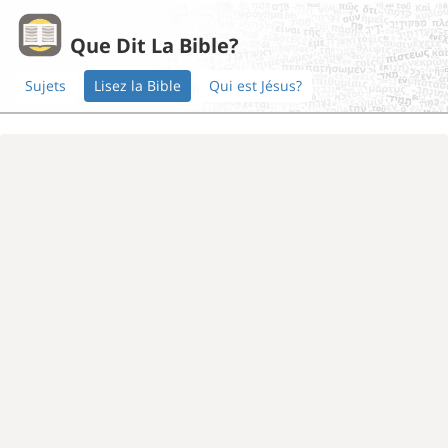
Que Dit La Bible?
Sujets
Lisez la Bible
Qui est Jésus?