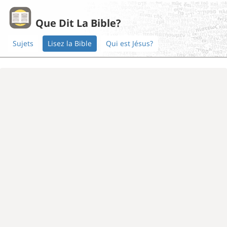
Que Dit La Bible?
Sujets
Lisez la Bible
Qui est Jésus?