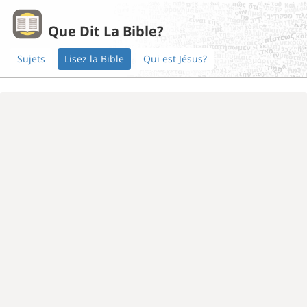
Que Dit La Bible?
Sujets
Lisez la Bible
Qui est Jésus?