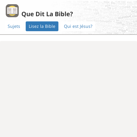
Que Dit La Bible?
Sujets
Lisez la Bible
Qui est Jésus?