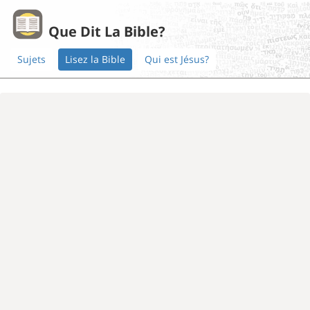
Que Dit La Bible?
Sujets
Lisez la Bible
Qui est Jésus?