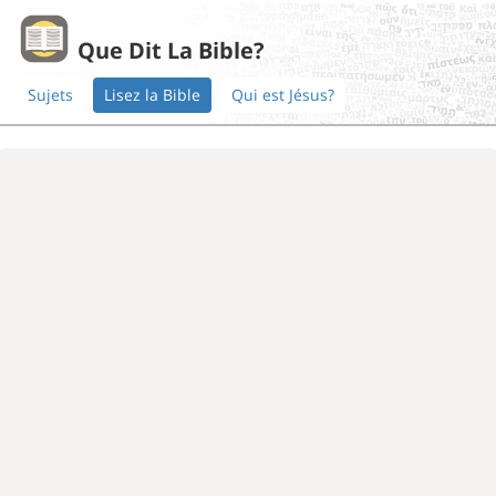
Que Dit La Bible?
Sujets
Lisez la Bible
Qui est Jésus?