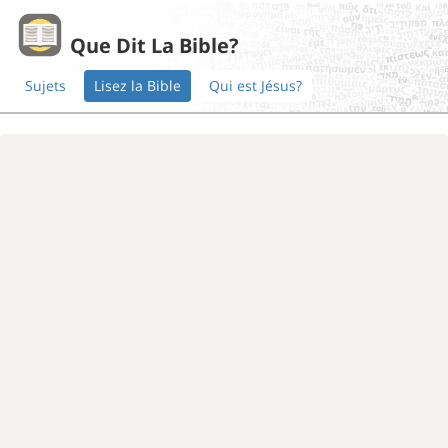
Que Dit La Bible?
Sujets
Lisez la Bible
Qui est Jésus?