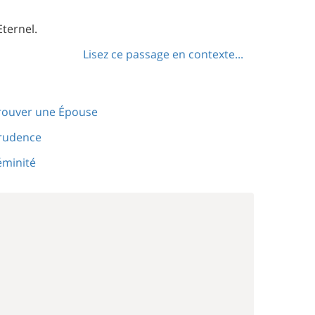
ternel.
Lisez ce passage en contexte...
rouver une Épouse
rudence
éminité