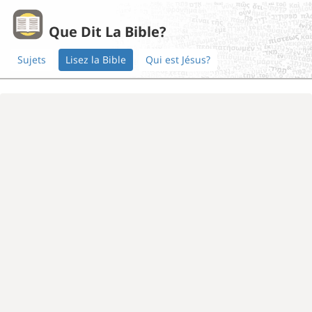
Que Dit La Bible?
Sujets
Lisez la Bible
Qui est Jésus?