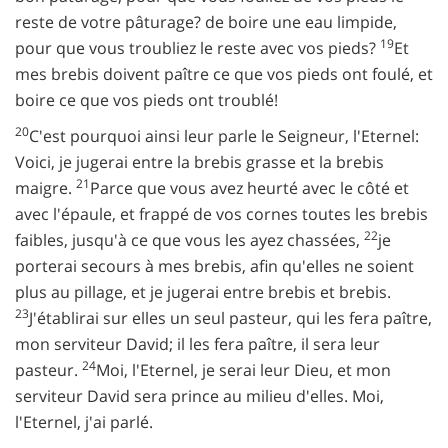
reste de votre pâturage? de boire une eau limpide,
19
pour que vous troubliez le reste avec vos pieds?
Et
mes brebis doivent paître ce que vos pieds ont foulé, et
boire ce que vos pieds ont troublé!
20
C'est pourquoi ainsi leur parle le Seigneur, l'Eternel:
Voici, je jugerai entre la brebis grasse et la brebis
21
maigre.
Parce que vous avez heurté avec le côté et
avec l'épaule, et frappé de vos cornes toutes les brebis
22
faibles, jusqu'à ce que vous les ayez chassées,
je
porterai secours à mes brebis, afin qu'elles ne soient
plus au pillage, et je jugerai entre brebis et brebis.
23
J'établirai sur elles un seul pasteur, qui les fera paître,
mon serviteur David; il les fera paître, il sera leur
24
pasteur.
Moi, l'Eternel, je serai leur Dieu, et mon
serviteur David sera prince au milieu d'elles. Moi,
l'Eternel, j'ai parlé.