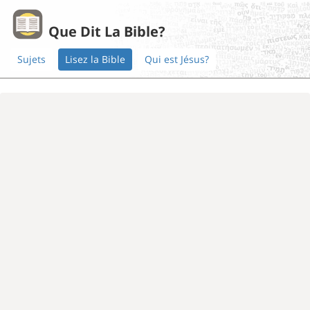
Que Dit La Bible?
Sujets
Lisez la Bible
Qui est Jésus?