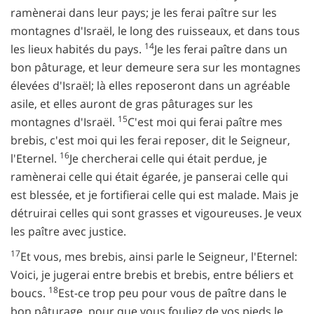
ramènerai dans leur pays; je les ferai paître sur les
montagnes d'Israël, le long des ruisseaux, et dans tous
14
les lieux habités du pays.
Je les ferai paître dans un
bon pâturage, et leur demeure sera sur les montagnes
élevées d'Israël; là elles reposeront dans un agréable
asile, et elles auront de gras pâturages sur les
15
montagnes d'Israël.
C'est moi qui ferai paître mes
brebis, c'est moi qui les ferai reposer, dit le Seigneur,
16
l'Eternel.
Je chercherai celle qui était perdue, je
ramènerai celle qui était égarée, je panserai celle qui
est blessée, et je fortifierai celle qui est malade. Mais je
détruirai celles qui sont grasses et vigoureuses. Je veux
les paître avec justice.
17
Et vous, mes brebis, ainsi parle le Seigneur, l'Eternel:
Voici, je jugerai entre brebis et brebis, entre béliers et
18
boucs.
Est-ce trop peu pour vous de paître dans le
bon pâturage, pour que vous fouliez de vos pieds le