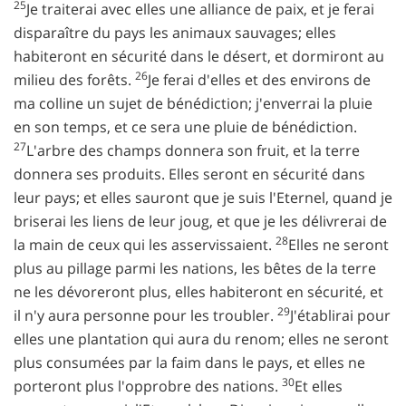
25
Je traiterai avec elles une alliance de paix, et je ferai
disparaître du pays les animaux sauvages; elles
habiteront en sécurité dans le désert, et dormiront au
26
milieu des forêts.
Je ferai d'elles et des environs de
ma colline un sujet de bénédiction; j'enverrai la pluie
en son temps, et ce sera une pluie de bénédiction.
27
L'arbre des champs donnera son fruit, et la terre
donnera ses produits. Elles seront en sécurité dans
leur pays; et elles sauront que je suis l'Eternel, quand je
briserai les liens de leur joug, et que je les délivrerai de
28
la main de ceux qui les asservissaient.
Elles ne seront
plus au pillage parmi les nations, les bêtes de la terre
ne les dévoreront plus, elles habiteront en sécurité, et
29
il n'y aura personne pour les troubler.
J'établirai pour
elles une plantation qui aura du renom; elles ne seront
plus consumées par la faim dans le pays, et elles ne
30
porteront plus l'opprobre des nations.
Et elles