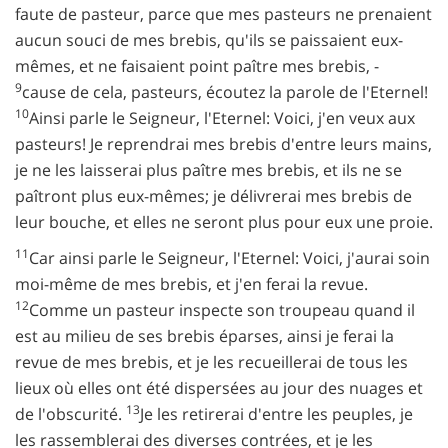
faute de pasteur, parce que mes pasteurs ne prenaient
aucun souci de mes brebis, qu'ils se paissaient eux-
mêmes, et ne faisaient point paître mes brebis, -
9
cause de cela, pasteurs, écoutez la parole de l'Eternel!
10
Ainsi parle le Seigneur, l'Eternel: Voici, j'en veux aux
pasteurs! Je reprendrai mes brebis d'entre leurs mains,
je ne les laisserai plus paître mes brebis, et ils ne se
paîtront plus eux-mêmes; je délivrerai mes brebis de
leur bouche, et elles ne seront plus pour eux une proie.
11
Car ainsi parle le Seigneur, l'Eternel: Voici, j'aurai soin
moi-même de mes brebis, et j'en ferai la revue.
12
Comme un pasteur inspecte son troupeau quand il
est au milieu de ses brebis éparses, ainsi je ferai la
revue de mes brebis, et je les recueillerai de tous les
lieux où elles ont été dispersées au jour des nuages et
13
de l'obscurité.
Je les retirerai d'entre les peuples, je
les rassemblerai des diverses contrées, et je les