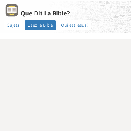
Que Dit La Bible?
Sujets
Lisez la Bible
Qui est Jésus?