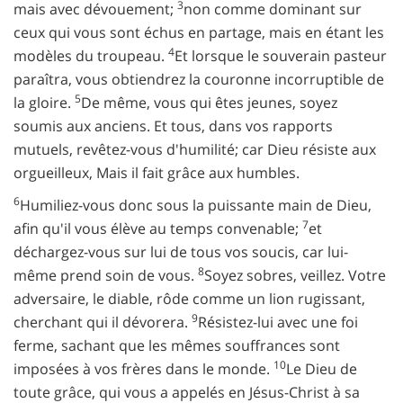
3
mais avec dévouement;
non comme dominant sur
ceux qui vous sont échus en partage, mais en étant les
4
modèles du troupeau.
Et lorsque le souverain pasteur
paraîtra, vous obtiendrez la couronne incorruptible de
5
la gloire.
De même, vous qui êtes jeunes, soyez
soumis aux anciens. Et tous, dans vos rapports
mutuels, revêtez-vous d'humilité; car Dieu résiste aux
orgueilleux, Mais il fait grâce aux humbles.
6
Humiliez-vous donc sous la puissante main de Dieu,
7
afin qu'il vous élève au temps convenable;
et
déchargez-vous sur lui de tous vos soucis, car lui-
8
même prend soin de vous.
Soyez sobres, veillez. Votre
adversaire, le diable, rôde comme un lion rugissant,
9
cherchant qui il dévorera.
Résistez-lui avec une foi
ferme, sachant que les mêmes souffrances sont
10
imposées à vos frères dans le monde.
Le Dieu de
toute grâce, qui vous a appelés en Jésus-Christ à sa