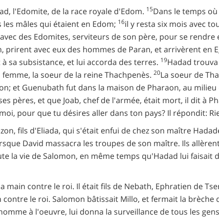
15
d, l'Edomite, de la race royale d'Edom.
Dans le temps où 
16
s les mâles qui étaient en Edom;
il y resta six mois avec to
te avec des Edomites, serviteurs de son père, pour se rendre
ran, prirent avec eux des hommes de Paran, et arrivèrent en 
19
sa subsistance, et lui accorda des terres.
Hadad trouva 
20
 femme, la soeur de la reine Thachpenès.
La soeur de Tha
on; et Guenubath fut dans la maison de Pharaon, au milieu
es pères, et que Joab, chef de l'armée, était mort, il dit à 
oi, pour que tu désires aller dans ton pays? Il répondit: Rie
n, fils d'Eliada, qui s'était enfui de chez son maître Hadad
lorsque David massacra les troupes de son maître. Ils allèrent
te la vie de Salomon, en même temps qu'Hadad lui faisait du m
a main contre le roi. Il était fils de Nebath, Ephratien de 
n contre le roi. Salomon bâtissait Millo, et fermait la brèche
e homme à l'oeuvre, lui donna la surveillance de tous les ge