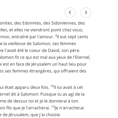
onites, des Edomites, des Sidoniennes, des
lles, et elles ne viendront point chez vous;
3
lomon, entraîné par l'amour.
Il eut sept cents
e la vieillesse de Salomon, ses femmes
e l'avait été le coeur de David, son père.
alomon fit ce qui est mal aux yeux de l'Eternel,
i est en face de Jérusalem un haut lieu pour
outes ses femmes étrangères, qui offraient des
10
lui était apparu deux fois.
Il lui avait à cet
ternel dit à Salomon: Puisque tu as agi de la
ume de dessus toi et je le donnerai à ton
13
on fils que je l'arracherai.
Je n'arracherai
 de Jérusalem, que j'ai choisie.