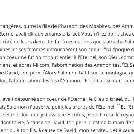
ngères, outre la fille de Pharaon: des Moabites, des Amm
ernel avait dit aux enfants d'Israël: Vous n'irez point chez e
 côté de leurs dieux. Ce fut à ces nations que s'attacha Sa
4
bines; et ses femmes détournèrent son coeur.
A l'époque d
on coeur ne fut point tout entier à l'Eternel, son Dieu, comm
6
oniens, et après Milcom, l'abomination des Ammonites.
Et S
7
mme David, son père.
Alors Salomon bâtit sur la montagne qu
8
oc, l'abomination des fils d'Ammon.
Et il fit ainsi pour t
l avait détourné son coeur de l'Eternel, le Dieu d'Israël, qui 
11
ais Salomon n'observa point les ordres de l'Eternel.
Et l'E
e et mes lois que je t'avais prescrites, je déchirerai le roya
dant ta vie, à cause de David, ton père. C'est de la main de t
 tribu à ton fils, à cause de David, mon serviteur, et à cause