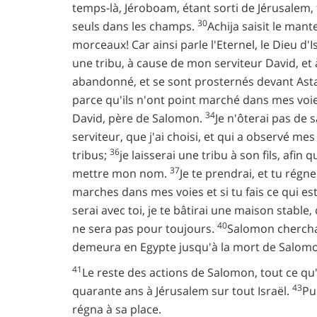
temps-là, Jéroboam, étant sorti de Jérusalem, 
30
seuls dans les champs.
Achija saisit le mant
morceaux! Car ainsi parle l'Eternel, le Dieu d'
une tribu, à cause de mon serviteur David, et à 
abandonné, et se sont prosternés devant Asta
parce qu'ils n'ont point marché dans mes voie
34
David, père de Salomon.
Je n'ôterai pas de 
serviteur, que j'ai choisi, et qui a observé 
36
tribus;
je laisserai une tribu à son fils, afin
37
mettre mon nom.
Je te prendrai, et tu régn
marches dans mes voies et si tu fais ce qui e
serai avec toi, je te bâtirai une maison stable,
40
ne sera pas pour toujours.
Salomon chercha 
demeura en Egypte jusqu'à la mort de Salom
41
Le reste des actions de Salomon, tout ce qu'il
43
quarante ans à Jérusalem sur tout Israël.
Pu
régna à sa place.