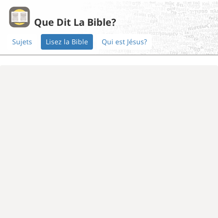
Que Dit La Bible?
Sujets
Lisez la Bible
Qui est Jésus?