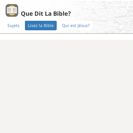
Que Dit La Bible?
Sujets
Lisez la Bible
Qui est Jésus?