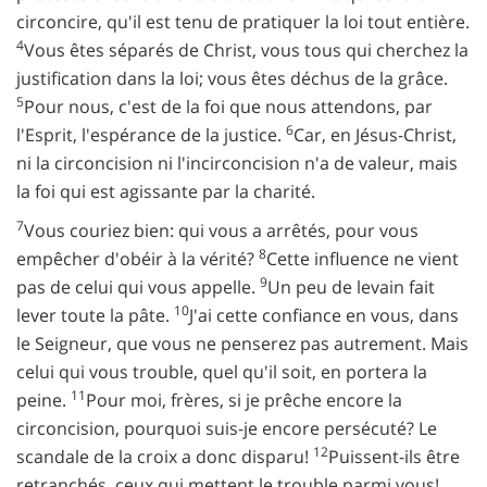
circoncire, qu'il est tenu de pratiquer la loi tout entière.
4
Vous êtes séparés de Christ, vous tous qui cherchez la
justification dans la loi; vous êtes déchus de la grâce.
5
Pour nous, c'est de la foi que nous attendons, par
6
l'Esprit, l'espérance de la justice.
Car, en Jésus-Christ,
ni la circoncision ni l'incirconcision n'a de valeur, mais
la foi qui est agissante par la charité.
7
Vous couriez bien: qui vous a arrêtés, pour vous
8
empêcher d'obéir à la vérité?
Cette influence ne vient
9
pas de celui qui vous appelle.
Un peu de levain fait
10
lever toute la pâte.
J'ai cette confiance en vous, dans
le Seigneur, que vous ne penserez pas autrement. Mais
celui qui vous trouble, quel qu'il soit, en portera la
11
peine.
Pour moi, frères, si je prêche encore la
circoncision, pourquoi suis-je encore persécuté? Le
12
scandale de la croix a donc disparu!
Puissent-ils être
retranchés, ceux qui mettent le trouble parmi vous!