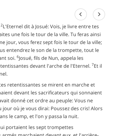
2
.
L'Eternel dit à Josué: Vois, je livre entre tes
tes une fois le tour de la ville. Tu feras ainsi
jour, vous ferez sept fois le tour de la ville;
s entendrez le son de la trompette, tout le
6
ant soi.
Josué, fils de Nun, appela les
7
retentissantes devant l'arche de l'Eternel.
Et il
nel.
ttes retentissantes se mirent en marche et
ent devant les sacrificateurs qui sonnaient
avait donné cet ordre au peuple: Vous ne
 jour où je vous dirai: Poussez des cris! Alors
 dans le camp, et l'on y passa la nuit.
qui portaient les sept trompettes
 armés marchaient devant eux, et l'arrière-