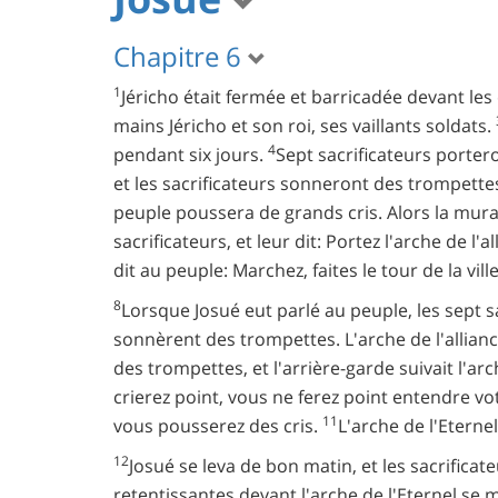
Chapitre 6
1
Jéricho était fermée et barricadée devant les
mains Jéricho et son roi, ses vaillants soldats.
4
pendant six jours.
Sept sacrificateurs portero
et les sacrificateurs sonneront des trompette
peuple poussera de grands cris. Alors la murai
sacrificateurs, et leur dit: Portez l'arche de l
dit au peuple: Marchez, faites le tour de la vi
8
Lorsque Josué eut parlé au peuple, les sept s
sonnèrent des trompettes. L'arche de l'alliance
des trompettes, et l'arrière-garde suivait l'
crierez point, vous ne ferez point entendre vot
11
vous pousserez des cris.
L'arche de l'Eternel 
12
Josué se leva de bon matin, et les sacrificat
retentissantes devant l'arche de l'Eternel s