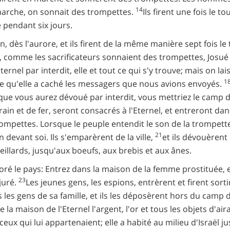
14
a marche, on sonnait des trompettes.
Ils firent une fois le to
 pendant six jours.
 dès l'aurore, et ils firent de la même manière sept fois le tou
s, comme les sacrificateurs sonnaient des trompettes, Josué d
Eternel par interdit, elle et tout ce qui s'y trouve; mais on la
1
ce qu'elle a caché les messagers que nous avions envoyés.
que vous aurez dévoué par interdit, vous mettriez le camp d'Is
irain et de fer, seront consacrés à l'Eternel, et entreront dan
rompettes. Lorsque le peuple entendit le son de la trompette,
21
 devant soi. Ils s'emparèrent de la ville,
et ils dévouèrent p
eillards, jusqu'aux boeufs, aux brebis et aux ânes.
ré le pays: Entrez dans la maison de la femme prostituée, e
23
juré.
Les jeunes gens, les espions, entrèrent et firent sort
us les gens de sa famille, et ils les déposèrent hors du camp d
 la maison de l'Eternel l'argent, l'or et tous les objets d'aira
eux qui lui appartenaient; elle a habité au milieu d'Israël ju