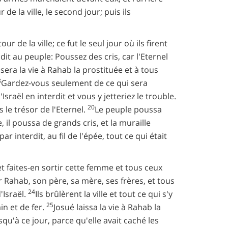
ur de la ville, le second jour; puis ils
r de la ville; ce fut le seul jour où ils firent
it au peuple: Poussez des cris, car l'Eternel
issera la vie à Rahab la prostituée et à tous
8
Gardez-vous seulement de ce qui sera
raël en interdit et vous y jetteriez le trouble.
20
s le trésor de l'Eternel.
Le peuple poussa
 il poussa de grands cris, et la muraille
ar interdit, au fil de l'épée, tout ce qui était
t faites-en sortir cette femme et tous ceux
ir Rahab, son père, sa mère, ses frères, et tous
24
'Israël.
Ils brûlèrent la ville et tout ce qui s'y
25
in et de fer.
Josué laissa la vie à Rahab la
squ'à ce jour, parce qu'elle avait caché les