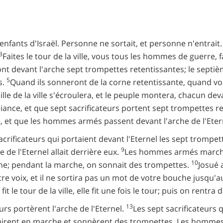
 enfants d'Israël. Personne ne sortait, et personne n'entrait
3
Faites le tour de la ville, vous tous les hommes de guerre, fai
nt devant l'arche sept trompettes retentissantes; le septième 
5
s.
Quand ils sonneront de la corne retentissante, quand vou
lle de la ville s'écroulera, et le peuple montera, chacun dev
'alliance, et que sept sacrificateurs portent sept trompettes 
lle, et que les hommes armés passent devant l'arche de l'Eter
acrificateurs qui portaient devant l'Eternel les sept trompe
9
 de l'Eternel allait derrière eux.
Les hommes armés marchai
10
arche; pendant la marche, on sonnait des trompettes.
Josué 
re voix, et il ne sortira pas un mot de votre bouche jusqu'au
fit le tour de la ville, elle fit une fois le tour; puis on rentra
13
eurs portèrent l'arche de l'Eternel.
Les sept sacrificateurs 
e mirent en marche et sonnèrent des trompettes. Les hommes