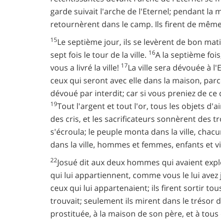
garde suivait l'arche de l'Eternel; pendant l
retournèrent dans le camp. Ils firent de même
15
Le septième jour, ils se levèrent de bon matin,
16
sept fois le tour de la ville.
A la septième foi
17
vous a livré la ville!
La ville sera dévouée à l'
ceux qui seront avec elle dans la maison, par
dévoué par interdit; car si vous preniez de ce 
19
Tout l'argent et tout l'or, tous les objets d'a
des cris, et les sacrificateurs sonnèrent des t
s'écroula; le peuple monta dans la ville, chacun
dans la ville, hommes et femmes, enfants et vi
22
Josué dit aux deux hommes qui avaient explo
qui lui appartiennent, comme vous le lui avez 
ceux qui lui appartenaient; ils firent sortir to
trouvait; seulement ils mirent dans le trésor de
prostituée, à la maison de son père, et à tous c