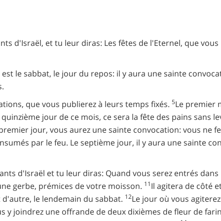
nts d'Israël, et tu leur diras: Les fêtes de l'Eternel, que vo
r est le sabbat, le jour du repos: il y aura une sainte convoc
s.
5
ocations, que vous publierez à leurs temps fixés.
Le premier m
e quinzième jour de ce mois, ce sera la fête des pains sans 
premier jour, vous aurez une sainte convocation: vous ne f
consumés par le feu. Le septième jour, il y aura une sainte 
ants d'Israël et tu leur diras: Quand vous serez entrés dans
11
 une gerbe, prémices de votre moisson.
Il agitera de côté e
12
 et d'autre, le lendemain du sabbat.
Le jour où vous agiterez
s y joindrez une offrande de deux dixièmes de fleur de far