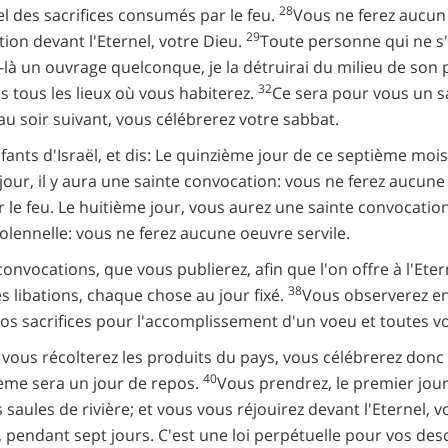
28
el des sacrifices consumés par le feu.
Vous ne ferez aucun o
29
ation devant l'Eternel, votre Dieu.
Toute personne qui ne s'
-là un ouvrage quelconque, je la détruirai du milieu de son
32
 tous les lieux où vous habiterez.
Ce sera pour vous un sa
au soir suivant, vous célébrerez votre sabbat.
fants d'Israël, et dis: Le quinzième jour de ce septième mois
jour, il y aura une sainte convocation: vous ne ferez aucune
r le feu. Le huitième jour, vous aurez une sainte convocation, 
lennelle: vous ne ferez aucune oeuvre servile.
s convocations, que vous publierez, afin que l'on offre à l'Et
38
s libations, chaque chose au jour fixé.
Vous observerez en 
 vos sacrifices pour l'accomplissement d'un voeu et toutes v
us récolterez les produits du pays, vous célébrerez donc un
40
ième sera un jour de repos.
Vous prendrez, le premier jour
saules de rivière; et vous vous réjouirez devant l'Eternel, 
, pendant sept jours. C'est une loi perpétuelle pour vos de