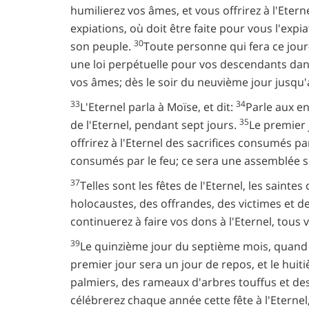
humilierez vos âmes, et vous offrirez à l'Etern
expiations, où doit être faite pour vous l'expi
30
son peuple.
Toute personne qui fera ce jour
une loi perpétuelle pour vos descendants dans
vos âmes; dès le soir du neuvième jour jusqu'
33
34
L'Eternel parla à Moïse, et dit:
Parle aux en
35
de l'Eternel, pendant sept jours.
Le premier 
offrirez à l'Eternel des sacrifices consumés pa
consumés par le feu; ce sera une assemblée so
37
Telles sont les fêtes de l'Eternel, les sainte
holocaustes, des offrandes, des victimes et de
continuerez à faire vos dons à l'Eternel, tous
39
Le quinzième jour du septième mois, quand vo
premier jour sera un jour de repos, et le huit
palmiers, des rameaux d'arbres touffus et des 
célébrerez chaque année cette fête à l'Eternel