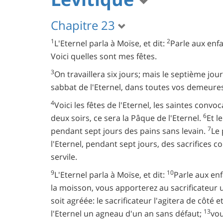
Chapitre 23
1
2
L'Eternel parla à Moïse, et dit:
Parle aux enfa
Voici quelles sont mes fêtes.
3
On travaillera six jours; mais le septième jou
sabbat de l'Eternel, dans toutes vos demeure
4
Voici les fêtes de l'Eternel, les saintes conv
6
deux soirs, ce sera la Pâque de l'Eternel.
Et l
7
pendant sept jours des pains sans levain.
Le 
l'Eternel, pendant sept jours, des sacrifices 
servile.
9
10
L'Eternel parla à Moïse, et dit:
Parle aux enf
la moisson, vous apporterez au sacrificateur
soit agréée: le sacrificateur l'agitera de côté
13
l'Eternel un agneau d'un an sans défaut;
vou