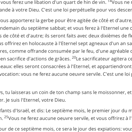
14
t vous ferez une libation d'un quart de hin de vin.
Vous ne m
nde à votre Dieu. C'est une loi perpétuelle pour vos descen
ous apporterez la gerbe pour être agitée de côté et d'autr
ndemain du septième sabbat; et vous ferez à l'Eternel une 
de côté et d'autre; ils seront faits avec deux dixièmes de fle
s offrirez en holocauste à l'Eternel sept agneaux d'un an sa
naires, comme offrande consumée par le feu, d'une agréable o
20
 en sacrifice d'actions de grâces.
Le sacrificateur agitera c
eaux: elles seront consacrées à l'Eternel, et appartiendront
nvocation: vous ne ferez aucune oeuvre servile. C'est une l
, tu laisseras un coin de ton champ sans le moissonner, et 
 Je suis l'Eternel, votre Dieu.
fants d'Israël, et dis: Le septième mois, le premier jour du 
25
n.
Vous ne ferez aucune oeuvre servile, et vous offrirez à l
our de ce septième mois, ce sera le jour des expiations: vo