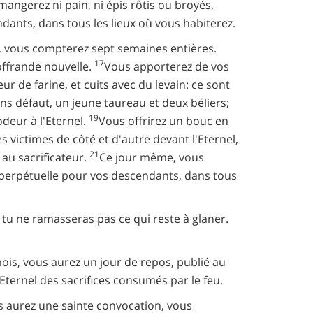
angerez ni pain, ni épis rôtis ou broyés,
dants, dans tous les lieux où vous habiterez.
e, vous compterez sept semaines entières.
17
offrande nouvelle.
Vous apporterez de vos
ur de farine, et cuits avec du levain: ce sont
ns défaut, un jeune taureau et deux béliers;
19
deur à l'Eternel.
Vous offrirez un bouc en
es victimes de côté et d'autre devant l'Eternel,
21
 au sacrificateur.
Ce jour même, vous
oi perpétuelle pour vos descendants, dans tous
tu ne ramasseras pas ce qui reste à glaner.
mois, vous aurez un jour de repos, publié au
'Eternel des sacrifices consumés par le feu.
us aurez une sainte convocation, vous