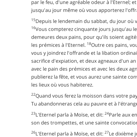
par le feu, d'une agréable odeur à l'Eternel; e
jusqu'au jour même où vous apporterez l'offra
15
Depuis le lendemain du sabbat, du jour où v
16
Vous compterez cinquante jours jusqu'au le
demeures deux pains, pour qu'ils soient agités 
18
les prémices à l'Eternel.
Outre ces pains, vou
vous y joindrez l'offrande et la libation ordi
sacrifice d'expiation, et deux agneaux d'un an
avec le pain des prémices et avec les deux agn
publierez la fête, et vous aurez une sainte co
les lieux où vous habiterez.
22
Quand vous ferez la moisson dans votre pays
Tu abandonneras cela au pauvre et à l'étranger.
23
24
L'Eternel parla à Moïse, et dit:
Parle aux en
son des trompettes, et une sainte convocatio
26
27
L'Eternel parla à Moïse, et dit:
Le dixième j