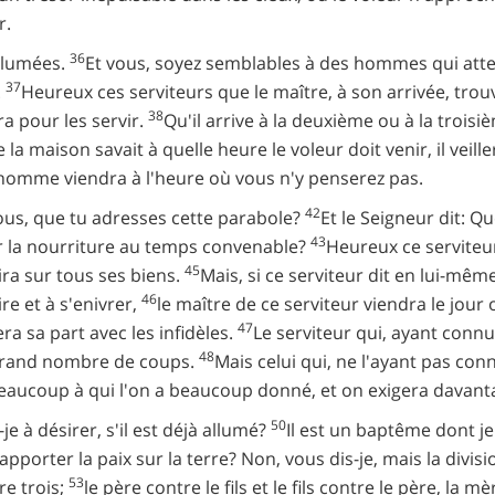
r.
36
allumées.
Et vous, soyez semblables à des hommes qui atte
37
.
Heureux ces serviteurs que le maître, à son arrivée, trouver
38
ra pour les servir.
Qu'il arrive à la deuxième ou à la troisiè
e la maison savait à quelle heure le voleur doit venir, il veill
 l'homme viendra à l'heure où vous n'y penserez pas.
42
 tous, que tu adresses cette parabole?
Et le Seigneur dit: Q
43
er la nourriture au temps convenable?
Heureux ce serviteur
45
blira sur tous ses biens.
Mais, si ce serviteur dit en lui-même
46
re et à s'enivrer,
le maître de ce serviteur viendra le jour o
47
era sa part avec les infidèles.
Le serviteur qui, ayant connu
48
n grand nombre de coups.
Mais celui qui, ne l'ayant pas con
ucoup à qui l'on a beaucoup donné, et on exigera davantag
50
-je à désirer, s'il est déjà allumé?
Il est un baptême dont je
pporter la paix sur la terre? Non, vous dis-je, mais la divisi
53
re trois;
le père contre le fils et le fils contre le père, la mèr