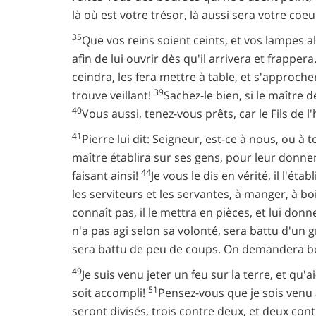
là où est votre trésor, là aussi sera votre coeu
35
Que vos reins soient ceints, et vos lampes 
afin de lui ouvrir dès qu'il arrivera et frappera
ceindra, les fera mettre à table, et s'approche
39
trouve veillant!
Sachez-le bien, si le maître d
40
Vous aussi, tenez-vous prêts, car le Fils de
41
Pierre lui dit: Seigneur, est-ce à nous, ou à
maître établira sur ses gens, pour leur donn
44
faisant ainsi!
Je vous le dis en vérité, il l'éta
les serviteurs et les servantes, à manger, à boi
connaît pas, il le mettra en pièces, et lui donn
n'a pas agi selon sa volonté, sera battu d'u
sera battu de peu de coups. On demandera bea
49
Je suis venu jeter un feu sur la terre, et qu'ai
51
soit accompli!
Pensez-vous que je sois venu a
seront divisés, trois contre deux, et deux cont