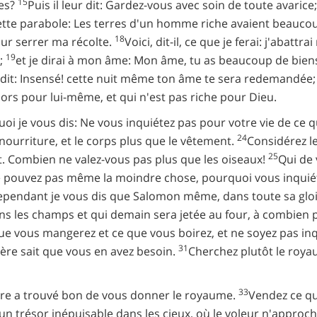
15
ges?
Puis il leur dit: Gardez-vous avec soin de toute avari
t cette parabole: Les terres d'un homme riche avaient beauc
18
pour serrer ma récolte.
Voici, dit-il, ce que je ferai: j'abattr
19
s;
et je dirai à mon âme: Mon âme, tu as beaucoup de bien
 dit: Insensé! cette nuit même ton âme te sera redemandée; e
ésors pour lui-même, et qui n'est pas riche pour Dieu.
rquoi je vous dis: Ne vous inquiétez pas pour votre vie de c
24
 nourriture, et le corps plus que le vêtement.
Considérez l
25
rrit. Combien ne valez-vous pas plus que les oiseaux!
Qui de 
e pouvez pas même la moindre chose, pourquoi vous inquié
ent; cependant je vous dis que Salomon même, dans toute sa gl
ans les champs et qui demain sera jetée au four, à combien pl
ue vous mangerez et ce que vous boirez, et ne soyez pas in
31
ère sait que vous en avez besoin.
Cherchez plutôt le roya
33
Père a trouvé bon de vous donner le royaume.
Vendez ce qu
un trésor inépuisable dans les cieux, où le voleur n'approche