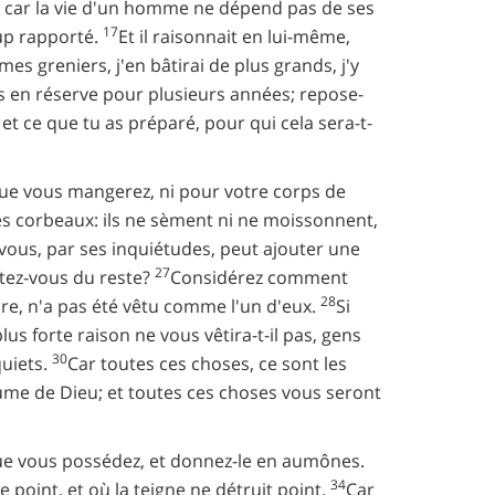
ce; car la vie d'un homme ne dépend pas de ses
17
oup rapporté.
Et il raisonnait en lui-même,
ai mes greniers, j'en bâtirai de plus grands, j'y
s en réserve pour plusieurs années; repose-
t ce que tu as préparé, pour qui cela sera-t-
e que vous mangerez, ni pour votre corps de
es corbeaux: ils ne sèment ni ne moissonnent,
vous, par ses inquiétudes, peut ajouter une
27
tez-vous du reste?
Considérez comment
28
oire, n'a pas été vêtu comme l'un d'eux.
Si
us forte raison ne vous vêtira-t-il pas, gens
30
quiets.
Car toutes ces choses, ce sont les
ume de Dieu; et toutes ces choses vous seront
e vous possédez, et donnez-le en aumônes.
34
 point, et où la teigne ne détruit point.
Car