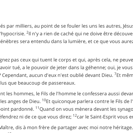
s par milliers, au point de se fouler les uns les autres, Jésus
2
l'hypocrisie.
Il n'y a rien de caché qui ne doive être découve
ténèbres sera entendu dans la lumière, et ce que vous aurez 
gnez pas ceux qui tuent le corps et qui, après cela, ne peuve
avoir tué, a le pouvoir de jeter dans la géhenne; oui, je vous 
7
 Cependant, aucun d'eux n'est oublié devant Dieu.
Et même
 plus que beaucoup de passereaux.
nt les hommes, le Fils de l'homme le confessera aussi deva
10
les anges de Dieu.
Et quiconque parlera contre le Fils de 
11
 point pardonné.
Quand on vous mènera devant les synagogu
12
fendrez ni de ce que vous direz;
car le Saint-Esprit vous 
: Maître, dis à mon frère de partager avec moi notre héritage