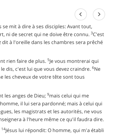
 se mit à dire à ses disciples: Avant tout,
3
rt, ni de secret qui ne doive être connu.
C'est
dit à l'oreille dans les chambres sera prêché
5
nt rien faire de plus.
Je vous montrerai qui
6
le dis, c'est lui que vous devez craindre.
Ne
 les cheveux de votre tête sont tous
9
nt les anges de Dieu;
mais celui qui me
l'homme, il lui sera pardonné; mais à celui qui
es, les magistrats et les autorités, ne vous
enseignera à l'heure même ce qu'il faudra dire.
14
.
Jésus lui répondit: O homme, qui m'a établi