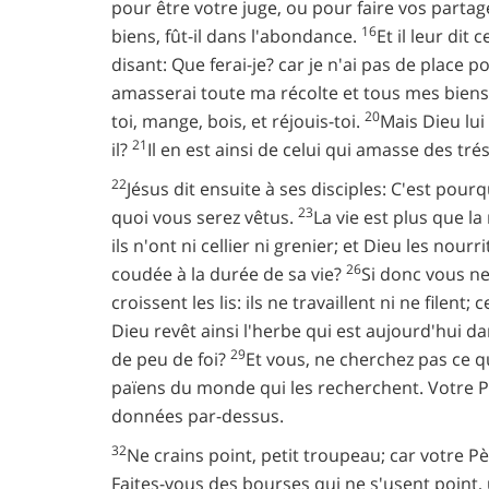
pour être votre juge, ou pour faire vos parta
16
biens, fût-il dans l'abondance.
Et il leur di
disant: Que ferai-je? car je n'ai pas de place 
amasserai toute ma récolte et tous mes bien
20
toi, mange, bois, et réjouis-toi.
Mais Dieu lui
21
il?
Il en est ainsi de celui qui amasse des tr
22
Jésus dit ensuite à ses disciples: C'est pou
23
quoi vous serez vêtus.
La vie est plus que la
ils n'ont ni cellier ni grenier; et Dieu les nou
26
coudée à la durée de sa vie?
Si donc vous n
croissent les lis: ils ne travaillent ni ne fil
Dieu revêt ainsi l'herbe qui est aujourd'hui d
29
de peu de foi?
Et vous, ne cherchez pas ce q
païens du monde qui les recherchent. Votre P
données par-dessus.
32
Ne crains point, petit troupeau; car votre 
Faites-vous des bourses qui ne s'usent point, 