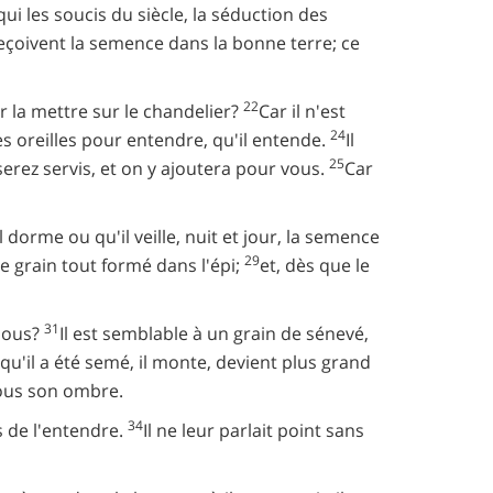
ui les soucis du siècle, la séduction des
eçoivent la semence dans la bonne terre; ce
22
ur la mettre sur le chandelier?
Car il n'est
24
es oreilles pour entendre, qu'il entende.
Il
25
rez servis, et on y ajoutera pour vous.
Car
l dorme ou qu'il veille, nuit et jour, la semence
29
le grain tout formé dans l'épi;
et, dès que le
31
-nous?
Il est semblable à un grain de sénevé,
squ'il a été semé, il monte, devient plus grand
sous son ombre.
34
s de l'entendre.
Il ne leur parlait point sans