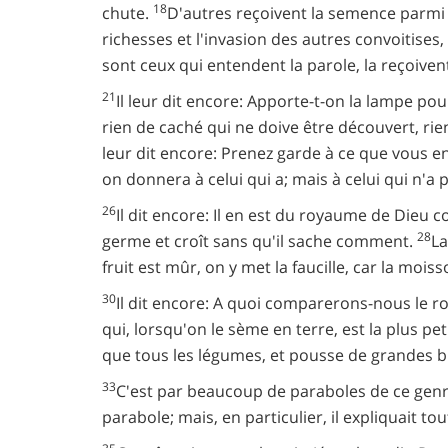
18
chute.
D'autres reçoivent la semence parmi 
richesses et l'invasion des autres convoitises,
sont ceux qui entendent la parole, la reçoivent
21
Il leur dit encore: Apporte-t-on la lampe pou
rien de caché qui ne doive être découvert, rie
leur dit encore: Prenez garde à ce que vous 
on donnera à celui qui a; mais à celui qui n'a 
26
Il dit encore: Il en est du royaume de Die
28
germe et croît sans qu'il sache comment.
La
fruit est mûr, on y met la faucille, car la moiss
30
Il dit encore: A quoi comparerons-nous le 
qui, lorsqu'on le sème en terre, est la plus pe
que tous les légumes, et pousse de grandes b
33
C'est par beaucoup de paraboles de ce genre 
parabole; mais, en particulier, il expliquait tou