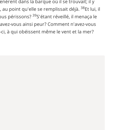
enèrent dans la barque où il se trouvait; il y
38
e, au point qu'elle se remplissait déjà.
Et lui, il
39
 nous périssons?
S'étant réveillé, il menaça le
oi avez-vous ainsi peur? Comment n'avez-vous
i-ci, à qui obéissent même le vent et la mer?