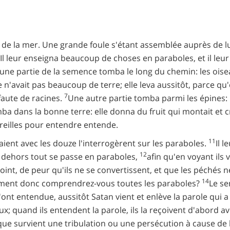
de la mer. Une grande foule s'étant assemblée auprès de lui,
Il leur enseigna beaucoup de choses en paraboles, et il le
une partie de la semence tomba le long du chemin: les oise
 n'avait pas beaucoup de terre; elle leva aussitôt, parce qu
7
 faute de racines.
Une autre partie tomba parmi les épines: l
a dans la bonne terre: elle donna du fruit qui montait et cro
 oreilles pour entendre entende.
11
uraient avec les douze l'interrogèrent sur les paraboles.
Il 
12
 dehors tout se passe en paraboles,
afin qu'en voyant ils 
nt, de peur qu'ils ne se convertissent, et que les péchés 
14
ment donc comprendrez-vous toutes les paraboles?
Le se
'ont entendue, aussitôt Satan vient et enlève la parole qui 
x; quand ils entendent la parole, ils la reçoivent d'abord av
ue survient une tribulation ou une persécution à cause de l