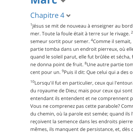
Chapitre 4
1
Jésus se mit de nouveau à enseigner au bord 
2
mer. Toute la foule était à terre sur le rivage.
4
semeur sortit pour semer.
Comme il semait, 
partie tomba dans un endroit pierreux, où elle
quand le soleil parut, elle fut brûlée et sécha,
8
ne donna point de fruit.
Une autre partie tomb
9
cent pour un.
Puis il dit: Que celui qui a des
10
Lorsqu'il fut en particulier, ceux qui l'ento
du royaume de Dieu; mais pour ceux qui sont
entendant ils entendent et ne comprennent poi
Vous ne comprenez pas cette parabole? Com
du chemin, où la parole est semée; quand ils l
reçoivent la semence dans les endroits pierreu
mêmes, ils manquent de persistance, et, dès q