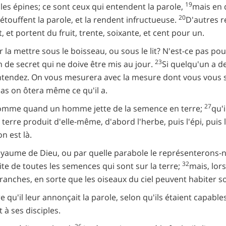
19
les épines; ce sont ceux qui entendent la parole,
mais en q
20
 étouffent la parole, et la rendent infructueuse.
D'autres r
, et portent du fruit, trente, soixante, et cent pour un.
r la mettre sous le boisseau, ou sous le lit? N'est-ce pas po
23
n de secret qui ne doive être mis au jour.
Si quelqu'un a d
entendez. On vous mesurera avec la mesure dont vous vous se
pas on ôtera même ce qu'il a.
27
u comme quand un homme jette de la semence en terre;
qu'i
 terre produit d'elle-même, d'abord l'herbe, puis l'épi, puis 
on est là.
royaume de Dieu, ou par quelle parabole le représenterons
32
tite de toutes les semences qui sont sur la terre;
mais, lor
ranches, en sorte que les oiseaux du ciel peuvent habiter 
qu'il leur annonçait la parole, selon qu'ils étaient capable
t à ses disciples.