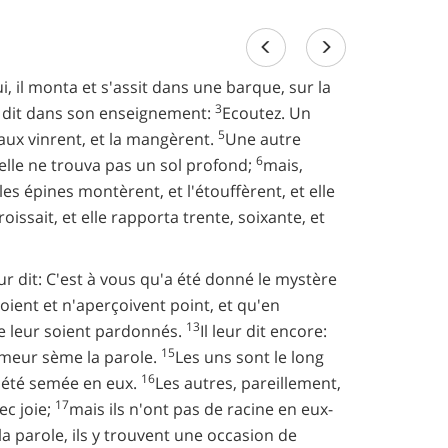
 il monta et s'assit dans une barque, sur la
3
ur dit dans son enseignement:
Ecoutez. Un
5
aux vinrent, et la mangèrent.
Une autre
6
'elle ne trouva pas un sol profond;
mais,
es épines montèrent, et l'étouffèrent, et elle
issait, et elle rapporta trente, soixante, et
leur dit: C'est à vous qu'a été donné le mystère
voient et n'aperçoivent point, et qu'en
13
ne leur soient pardonnés.
Il leur dit encore:
15
meur sème la parole.
Les uns sont le long
16
a été semée en eux.
Les autres, pareillement,
17
ec joie;
mais ils n'ont pas de racine en eux-
a parole, ils y trouvent une occasion de