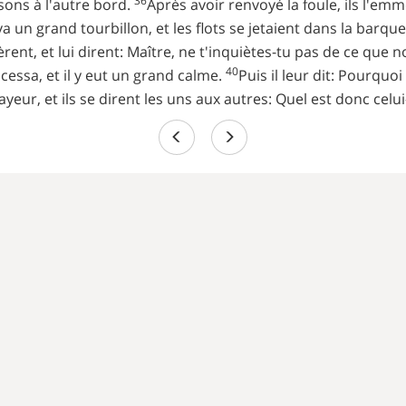
36
ssons à l'autre bord.
Après avoir renvoyé la foule, ils l'emm
eva un grand tourbillon, et les flots se jetaient dans la barqu
lèrent, et lui dirent: Maître, ne t'inquiètes-tu pas de ce que
40
nt cessa, et il y eut un grand calme.
Puis il leur dit: Pourqu
rayeur, et ils se dirent les uns aux autres: Quel est donc celu