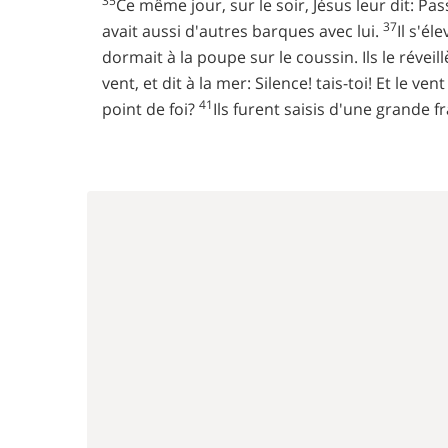
35
Ce même jour, sur le soir, Jésus leur dit: Pa
37
avait aussi d'autres barques avec lui.
Il s'él
dormait à la poupe sur le coussin. Ils le réveil
vent, et dit à la mer: Silence! tais-toi! Et le ve
41
point de foi?
Ils furent saisis d'une grande f