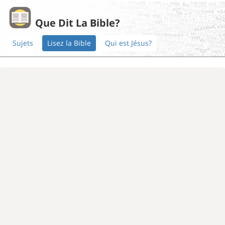
Que Dit La Bible?
Sujets
Lisez la Bible
Qui est Jésus?