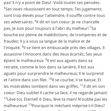
pas! Il n'y a point de Dieu! -Voilà toutes ses pensées.
5
Ses voies réussissent en tout temps; Tes jugements
sont trop élevés pour l'atteindre, Il souffle contre tous
6
ses adversaires.
Il dit en son coeur: Je ne chancelle
7
pas, Je suis pour toujours à l'abri du malheur!
Sa
bouche est pleine de malédictions, de tromperies et de
fraudes; Il y a sous sa langue de la malice et de
8
l'iniquité.
Il se tient en embuscade près des villages, Il
assassine l'innocent dans des lieux écartés; Ses yeux
9
épient le malheureux.
Il est aux aguets dans sa
retraite, comme le lion dans sa tanière, Il est aux
aguets pour surprendre le malheureux; Il le surprend
10
et l'attire dans son filet.
Il se courbe, il se baisse, Et
11
les misérables tombent dans ses griffes.
Il dit en son
coeur: Dieu oublie! Il cache sa face, il ne regarde jamais!
12
Lève-toi, Eternel! ô Dieu, lève ta main! N'oublie pas les
13
malheureux!
Pourquoi le méchant méprise-t-il Dieu?
14