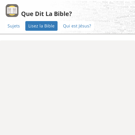
Que Dit La Bible?
Sujets
Lisez la Bible
Qui est Jésus?