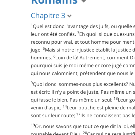
Chapitre 3
1
Quel est donc l'avantage des Juifs, ou quelle es
3
leur ont été confiés.
Eh quoi! si quelques-uns 
reconnu pour vrai, et tout homme pour menteur,
5
juge.
Mais si notre injustice établit la justic
6
hommes.
Loin de là! Autrement, comment Di
pourquoi suis-je moi-même encore jugé co
qui nous calomnient, prétendent que nous le 
9
Quoi donc! sommes-nous plus excellents? Nul
est écrit: Il n'y a point de juste, Pas même un 
13
qui fasse le bien, Pas même un seul;
Leur go
14
venin d'aspic;
Leur bouche est pleine de ma
17
sont sur leur route;
Ils ne connaissent pas l
19
Or, nous savons que tout ce que dit la loi, e
20
coupable devant Dieu.
Car nul ne sera justif