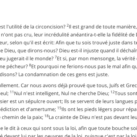
2
t l'utilité de la circoncision?
Il est grand de toute manière
n'ont pas cru, leur incrédulité anéantira-t-elle la fidélité de
 selon qu'il est écrit: Afin que tu sois trouvé juste dans t
e de Dieu, que dirons-nous? Dieu est-il injuste quand il déchaî
7
eu jugerait-il le monde?
Et si, par mon mensonge, la vérité
8
mme pécheur?
Et pourquoi ne ferions-nous pas le mal afin q
disons? La condamnation de ces gens est juste.
lement. Car nous avons déjà prouvé que tous, Juifs et Grec
11
12
seul;
Nul n'est intelligent, Nul ne cherche Dieu;
Tous sont
sier est un sépulcre ouvert; Ils se servent de leurs langues 
15
lédiction et d'amertume;
Ils ont les pieds légers pour rép
18
e chemin de la paix;
La crainte de Dieu n'est pas devant le
lle le dit à ceux qui sont sous la loi, afin que toute bouche 
ié devant lui par les oeuvres de la loi, puisque c'est par la 