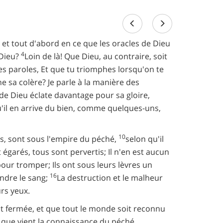
, et tout d'abord en ce que les oracles de Dieu
4
 Dieu?
Loin de là! Que Dieu, au contraire, soit
es paroles, Et que tu triomphes lorsqu'on te
ne sa colère? Je parle à la manière des
 de Dieu éclate davantage pour sa gloire,
u'il en arrive du bien, comme quelques-uns,
10
s, sont sous l'empire du péché,
selon qu'il
 égarés, tous sont pervertis; Il n'en est aucun
pour tromper; Ils ont sous leurs lèvres un
16
andre le sang;
La destruction et le malheur
urs yeux.
soit fermée, et que tout le monde soit reconnu
loi que vient la connaissance du péché.