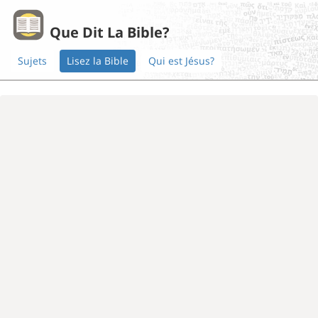
Que Dit La Bible?
Sujets
Lisez la Bible
Qui est Jésus?