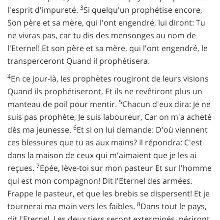
3
l'esprit d'impureté.
Si quelqu'un prophétise encore,
Son père et sa mère, qui l'ont engendré, lui diront: Tu
ne vivras pas, car tu dis des mensonges au nom de
l'Eternel! Et son père et sa mère, qui l'ont engendré, le
transperceront Quand il prophétisera.
4
En ce jour-là, les prophètes rougiront de leurs visions
Quand ils prophétiseront, Et ils ne revêtiront plus un
5
manteau de poil pour mentir.
Chacun d'eux dira: Je ne
suis pas prophète, Je suis laboureur, Car on m'a acheté
6
dès ma jeunesse.
Et si on lui demande: D'où viennent
ces blessures que tu as aux mains? Il répondra: C'est
dans la maison de ceux qui m'aimaient que je les ai
7
reçues.
Epée, lève-toi sur mon pasteur Et sur l'homme
qui est mon compagnon! Dit l'Eternel des armées.
Frappe le pasteur, et que les brebis se dispersent! Et je
8
tournerai ma main vers les faibles.
Dans tout le pays,
dit l'Eternel, Les deux tiers seront exterminés, périront,