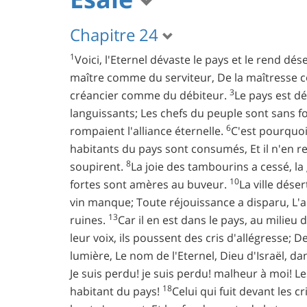
Chapitre 24
1
Voici, l'Eternel dévaste le pays et le rend dés
maître comme du serviteur, De la maîtresse
3
créancier comme du débiteur.
Le pays est dév
languissants; Les chefs du peuple sont sans f
6
rompaient l'alliance éternelle.
C'est pourquoi
habitants du pays sont consumés, Et il n'en r
8
soupirent.
La joie des tambourins a cessé, la 
10
fortes sont amères au buveur.
La ville dése
vin manque; Toute réjouissance a disparu, L'a
13
ruines.
Car il en est dans le pays, au mili
leur voix, ils poussent des cris d'allégresse; D
lumière, Le nom de l'Eternel, Dieu d'Israël, dan
Je suis perdu! je suis perdu! malheur à moi! Les
18
habitant du pays!
Celui qui fuit devant les c