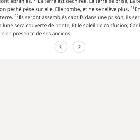
 sont ébranlés.
La terre est déchirée, La terre se brise, La 
21
n péché pèse sur elle, Elle tombe, et ne se relève plus.
En
22
 terre.
Ils seront assemblés captifs dans une prison, Ils s
a lune sera couverte de honte, Et le soleil de confusion; Ca
ire en présence de ses anciens.