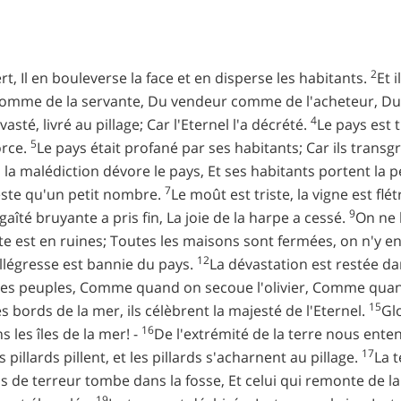
2
ert, Il en bouleverse la face et en disperse les habitants.
Et 
 comme de la servante, Du vendeur comme de l'acheteur, D
4
asté, livré au pillage; Car l'Eternel l'a décrété.
Le pays est 
5
orce.
Le pays était profané par ses habitants; Car ils transgr
 la malédiction dévore le pays, Et ses habitants portent la p
7
este qu'un petit nombre.
Le moût est triste, la vigne est flé
9
gaîté bruyante a pris fin, La joie de la harpe a cessé.
On ne 
rte est en ruines; Toutes les maisons sont fermées, on n'y e
12
llégresse est bannie du pays.
La dévastation est restée dan
eu des peuples, Comme quand on secoue l'olivier, Comme qua
15
es bords de la mer, ils célèbrent la majesté de l'Eternel.
Glo
16
s les îles de la mer! -
De l'extrémité de la terre nous enten
17
 pillards pillent, et les pillards s'acharnent au pillage.
La t
ris de terreur tombe dans la fosse, Et celui qui remonte de la
19