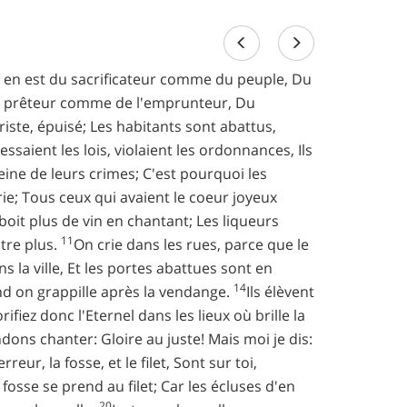
il en est du sacrificateur comme du peuple, Du
u prêteur comme de l'emprunteur, Du
triste, épuisé; Les habitants sont abattus,
essaient les lois, violaient les ordonnances, Ils
eine de leurs crimes; C'est pourquoi les
trie; Tous ceux qui avaient le coeur joyeux
boit plus de vin en chantant; Les liqueurs
11
ntre plus.
On crie dans les rues, parce que le
s la ville, Et les portes abattues sont en
14
nd on grappille après la vendange.
Ils élèvent
rifiez donc l'Eternel dans les lieux où brille la
dons chanter: Gloire au juste! Mais moi je dis:
erreur, la fosse, et le filet, Sont sur toi,
 fosse se prend au filet; Car les écluses d'en
20