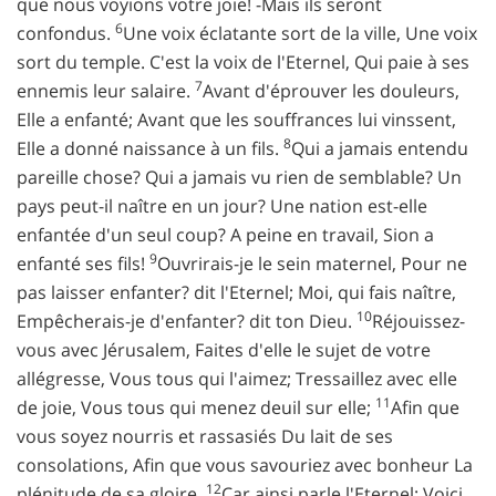
que nous voyions votre joie! -Mais ils seront
6
confondus.
Une voix éclatante sort de la ville, Une voix
sort du temple. C'est la voix de l'Eternel, Qui paie à ses
7
ennemis leur salaire.
Avant d'éprouver les douleurs,
Elle a enfanté; Avant que les souffrances lui vinssent,
8
Elle a donné naissance à un fils.
Qui a jamais entendu
pareille chose? Qui a jamais vu rien de semblable? Un
pays peut-il naître en un jour? Une nation est-elle
enfantée d'un seul coup? A peine en travail, Sion a
9
enfanté ses fils!
Ouvrirais-je le sein maternel, Pour ne
pas laisser enfanter? dit l'Eternel; Moi, qui fais naître,
10
Empêcherais-je d'enfanter? dit ton Dieu.
Réjouissez-
vous avec Jérusalem, Faites d'elle le sujet de votre
allégresse, Vous tous qui l'aimez; Tressaillez avec elle
11
de joie, Vous tous qui menez deuil sur elle;
Afin que
vous soyez nourris et rassasiés Du lait de ses
consolations, Afin que vous savouriez avec bonheur La
12
plénitude de sa gloire.
Car ainsi parle l'Eternel: Voici,