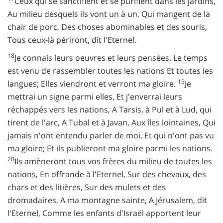
Ceux qui se sanctifient et se purifient dans les jardins,
Au milieu desquels ils vont un à un, Qui mangent de la
chair de porc, Des choses abominables et des souris,
Tous ceux-là périront, dit l'Eternel.
18
Je connais leurs oeuvres et leurs pensées. Le temps
est venu de rassembler toutes les nations Et toutes les
19
langues; Elles viendront et verront ma gloire.
Je
mettrai un signe parmi elles, Et j'enverrai leurs
réchappés vers les nations, A Tarsis, à Pul et à Lud, qui
tirent de l'arc, A Tubal et à Javan, Aux îles lointaines, Qui
jamais n'ont entendu parler de moi, Et qui n'ont pas vu
ma gloire; Et ils publieront ma gloire parmi les nations.
20
Ils amèneront tous vos frères du milieu de toutes les
nations, En offrande à l'Eternel, Sur des chevaux, des
chars et des litières, Sur des mulets et des
dromadaires, A ma montagne sainte, A Jérusalem, dit
l'Eternel, Comme les enfants d'Israël apportent leur