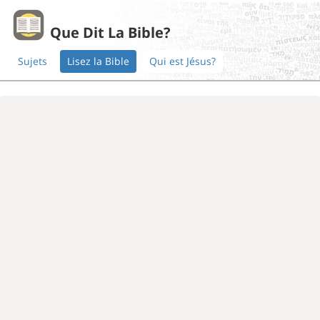
Que Dit La Bible?
Sujets
Lisez la Bible
Qui est Jésus?