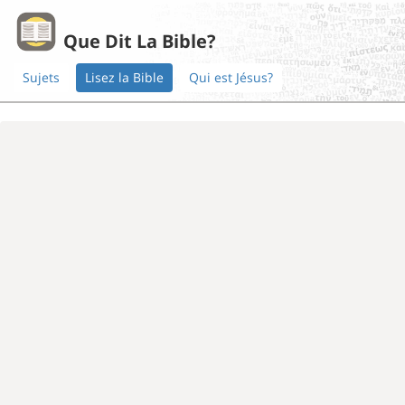
Que Dit La Bible?
Sujets
Lisez la Bible
Qui est Jésus?