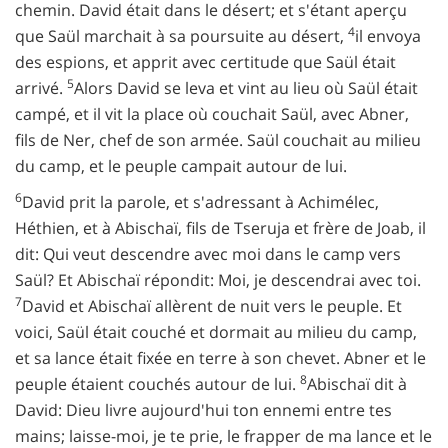
chemin. David était dans le désert; et s'étant aperçu
4
que Saül marchait à sa poursuite au désert,
il envoya
des espions, et apprit avec certitude que Saül était
5
arrivé.
Alors David se leva et vint au lieu où Saül était
campé, et il vit la place où couchait Saül, avec Abner,
fils de Ner, chef de son armée. Saül couchait au milieu
du camp, et le peuple campait autour de lui.
6
David prit la parole, et s'adressant à Achimélec,
Héthien, et à Abischaï, fils de Tseruja et frère de Joab, il
dit: Qui veut descendre avec moi dans le camp vers
Saül? Et Abischaï répondit: Moi, je descendrai avec toi.
7
David et Abischaï allèrent de nuit vers le peuple. Et
voici, Saül était couché et dormait au milieu du camp,
et sa lance était fixée en terre à son chevet. Abner et le
8
peuple étaient couchés autour de lui.
Abischaï dit à
David: Dieu livre aujourd'hui ton ennemi entre tes
mains; laisse-moi, je te prie, le frapper de ma lance et le