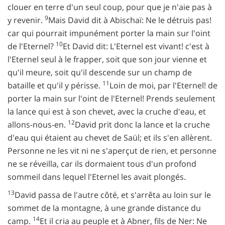
clouer en terre d'un seul coup, pour que je n'aie pas à
9
y revenir.
Mais David dit à Abischaï: Ne le détruis pas!
car qui pourrait impunément porter la main sur l'oint
10
de l'Eternel?
Et David dit: L'Eternel est vivant! c'est à
l'Eternel seul à le frapper, soit que son jour vienne et
qu'il meure, soit qu'il descende sur un champ de
11
bataille et qu'il y périsse.
Loin de moi, par l'Eternel! de
porter la main sur l'oint de l'Eternel! Prends seulement
la lance qui est à son chevet, avec la cruche d'eau, et
12
allons-nous-en.
David prit donc la lance et la cruche
d'eau qui étaient au chevet de Saül; et ils s'en allèrent.
Personne ne les vit ni ne s'aperçut de rien, et personne
ne se réveilla, car ils dormaient tous d'un profond
sommeil dans lequel l'Eternel les avait plongés.
13
David passa de l'autre côté, et s'arrêta au loin sur le
sommet de la montagne, à une grande distance du
14
camp.
Et il cria au peuple et à Abner, fils de Ner: Ne