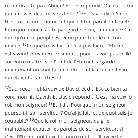
répondras-tu pas, Abner? Abner répondit: Qui es-tu, toi
15
qui pousses des cris vers le roi?
Et David dit à Abner:
N'es-tu pas un homme? et qui est ton pareil en Israël?
Pourquoi donc n'as-tu pas gardé le roi, ton maître? Car
quelqu'un du peuple est venu pour tuer le roi, ton
16
maître.
Ce que tu as fait là n'est pas bien. L'Eternel
est vivant! vous méritez la mort, pour n'avoir pas veillé
sur votre maître, sur l'oint de l'Eternel. Regarde
maintenant où sont la lance du roi et la cruche d'eau,
qui étaient à son chevet!
17
Saül reconnut la voix de David, et dit: Est-ce bien ta
voix, mon fils David? Et David répondit: C'est ma voix, ô
18
roi, mon seigneur!
Et il dit: Pourquoi mon seigneur
poursuit-il son serviteur? Qu'ai-je fait, et de quoi suis-je
19
coupable?
Que le roi, mon seigneur, daigne
maintenant écouter les paroles de son serviteur: si
c'est l'Eternel qui t'excite contre moi, qu'il agrée le