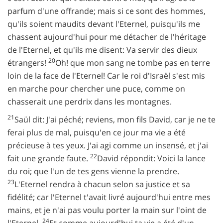
parfum d'une offrande; mais si ce sont des hommes,
qu'ils soient maudits devant l'Eternel, puisqu'ils me
chassent aujourd'hui pour me détacher de l'héritage
de l'Eternel, et qu'ils me disent: Va servir des dieux
20
étrangers!
Oh! que mon sang ne tombe pas en terre
loin de la face de l'Eternel! Car le roi d'Israël s'est mis
en marche pour chercher une puce, comme on
chasserait une perdrix dans les montagnes.
21
Saül dit: J'ai péché; reviens, mon fils David, car je ne te
ferai plus de mal, puisqu'en ce jour ma vie a été
précieuse à tes yeux. J'ai agi comme un insensé, et j'ai
22
fait une grande faute.
David répondit: Voici la lance
du roi; que l'un de tes gens vienne la prendre.
23
L'Eternel rendra à chacun selon sa justice et sa
fidélité; car l'Eternel t'avait livré aujourd'hui entre mes
mains, et je n'ai pas voulu porter la main sur l'oint de
24