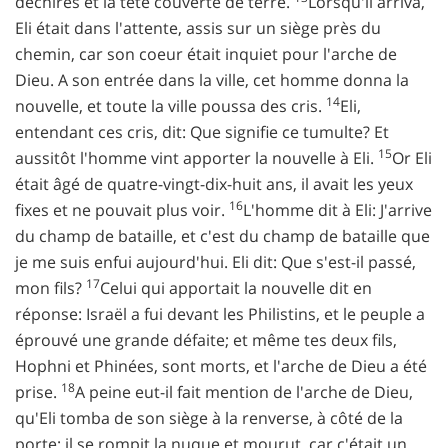
déchirés et la tête couverte de terre.
Lorsqu'il arriva,
Eli était dans l'attente, assis sur un siège près du
chemin, car son coeur était inquiet pour l'arche de
Dieu. A son entrée dans la ville, cet homme donna la
14
nouvelle, et toute la ville poussa des cris.
Eli,
entendant ces cris, dit: Que signifie ce tumulte? Et
15
aussitôt l'homme vint apporter la nouvelle à Eli.
Or Eli
était âgé de quatre-vingt-dix-huit ans, il avait les yeux
16
fixes et ne pouvait plus voir.
L'homme dit à Eli: J'arrive
du champ de bataille, et c'est du champ de bataille que
je me suis enfui aujourd'hui. Eli dit: Que s'est-il passé,
17
mon fils?
Celui qui apportait la nouvelle dit en
réponse: Israël a fui devant les Philistins, et le peuple a
éprouvé une grande défaite; et même tes deux fils,
Hophni et Phinées, sont morts, et l'arche de Dieu a été
18
prise.
A peine eut-il fait mention de l'arche de Dieu,
qu'Eli tomba de son siège à la renverse, à côté de la
porte; il se rompit la nuque et mourut, car c'était un