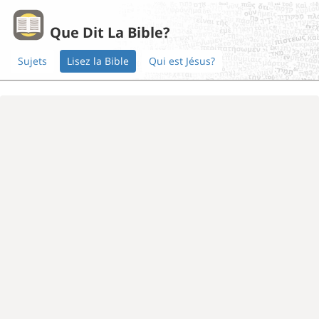
Que Dit La Bible?
Sujets
Lisez la Bible
Qui est Jésus?