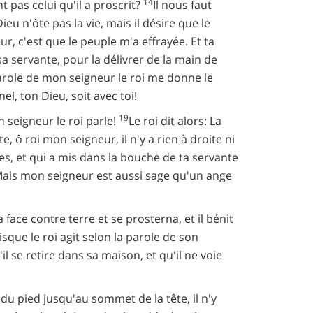
14
 pas celui qu'il a proscrit?
Il nous faut
 n'ôte pas la vie, mais il désire que le
r, c'est que le peuple m'a effrayée. Et ta
sa servante, pour la délivrer de la main de
parole de mon seigneur le roi me donne le
l, ton Dieu, soit avec toi!
19
 seigneur le roi parle!
Le roi dit alors: La
, ô roi mon seigneur, il n'y a rien à droite ni
es, et qui a mis dans la bouche de ta servante
 Mais mon seigneur est aussi sage qu'un ange
 face contre terre et se prosterna, et il bénit
isque le roi agit selon la parole de son
u'il se retire dans sa maison, et qu'il ne voie
u pied jusqu'au sommet de la tête, il n'y