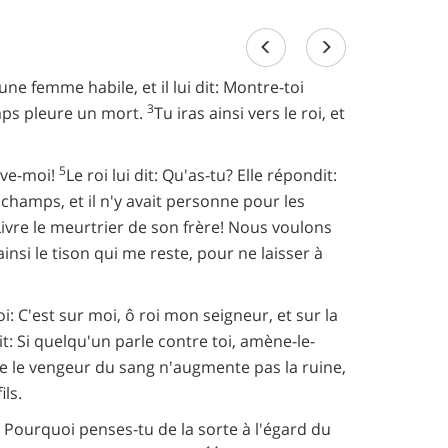
ne femme habile, et il lui dit: Montre-toi
3
emps pleure un mort.
Tu iras ainsi vers le roi, et
5
auve-moi!
Le roi lui dit: Qu'as-tu? Elle répondit:
s champs, et il n'y avait personne pour les
: Livre le meurtrier de son frère! Nous voulons
ainsi le tison qui me reste, pour ne laisser à
: C'est sur moi, ô roi mon seigneur, et sur la
dit: Si quelqu'un parle contre toi, amène-le-
 que le vengeur du sang n'augmente pas la ruine,
ils.
 Pourquoi penses-tu de la sorte à l'égard du