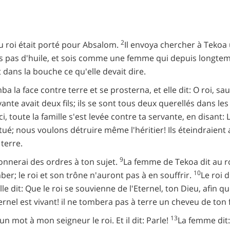
2
du roi était porté pour Absalom.
Il envoya chercher à Tekoa u
oins pas d'huile, et sois comme une femme qui depuis longt
t dans la bouche ce qu'elle devait dire.
ba la face contre terre et se prosterna, et elle dit: O roi, s
ante avait deux fils; ils se sont tous deux querellés dans le
ci, toute la famille s'est levée contre ta servante, en disant
a tué; nous voulons détruire même l'héritier! Ils éteindraient 
terre.
9
donnerai des ordres à ton sujet.
La femme de Tekoa dit au roi
10
r; le roi et son trône n'auront pas à en souffrir.
Le roi 
lle dit: Que le roi se souvienne de l'Eternel, ton Dieu, afin
ternel est vivant! il ne tombera pas à terre un cheveu de ton f
13
 mot à mon seigneur le roi. Et il dit: Parle!
La femme dit: