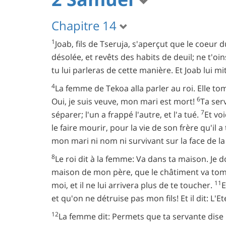
Chapitre 14
1
Joab, fils de Tseruja, s'aperçut que le coeur 
désolée, et revêts des habits de deuil; ne t'
tu lui parleras de cette manière. Et Joab lui mi
4
La femme de Tekoa alla parler au roi. Elle tom
6
Oui, je suis veuve, mon mari est mort!
Ta serv
7
séparer; l'un a frappé l'autre, et l'a tué.
Et voi
le faire mourir, pour la vie de son frère qu'il 
mon mari ni nom ni survivant sur la face de la 
8
Le roi dit à la femme: Va dans ta maison. Je 
maison de mon père, que le châtiment va tombe
11
moi, et il ne lui arrivera plus de te toucher.
E
et qu'on ne détruise pas mon fils! Et il dit: L'E
12
La femme dit: Permets que ta servante dise un