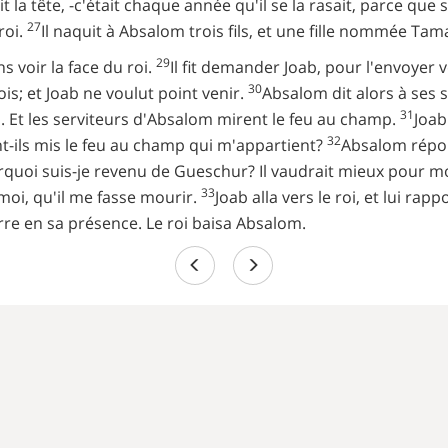
it la tête, -c'était chaque année qu'il se la rasait, parce que
27
roi.
Il naquit à Absalom trois fils, et une fille nommée Tam
29
 voir la face du roi.
Il fit demander Joab, pour l'envoyer v
30
ois; et Joab ne voulut point venir.
Absalom dit alors à ses s
31
feu. Et les serviteurs d'Absalom mirent le feu au champ.
Joab
32
ont-ils mis le feu au champ qui m'appartient?
Absalom répondi
Pourquoi suis-je revenu de Gueschur? Il vaudrait mieux pour m
33
n moi, qu'il me fasse mourir.
Joab alla vers le roi, et lui rap
erre en sa présence. Le roi baisa Absalom.