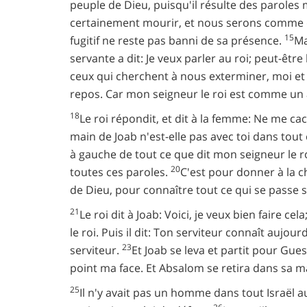
peuple de Dieu, puisqu'il résulte des paroles
certainement mourir, et nous serons comme des
15
fugitif ne reste pas banni de sa présence.
Ma
servante a dit: Je veux parler au roi; peut-être 
ceux qui cherchent à nous exterminer, moi et m
repos. Car mon seigneur le roi est comme un ang
18
Le roi répondit, et dit à la femme: Ne me ca
main de Joab n'est-elle pas avec toi dans tout 
à gauche de tout ce que dit mon seigneur le ro
20
toutes ces paroles.
C'est pour donner à la c
de Dieu, pour connaître tout ce qui se passe su
21
Le roi dit à Joab: Voici, je veux bien faire
le roi. Puis il dit: Ton serviteur connaît aujou
23
serviteur.
Et Joab se leva et partit pour Gu
point ma face. Et Absalom se retira dans sa mais
25
Il n'y avait pas un homme dans tout Israël 