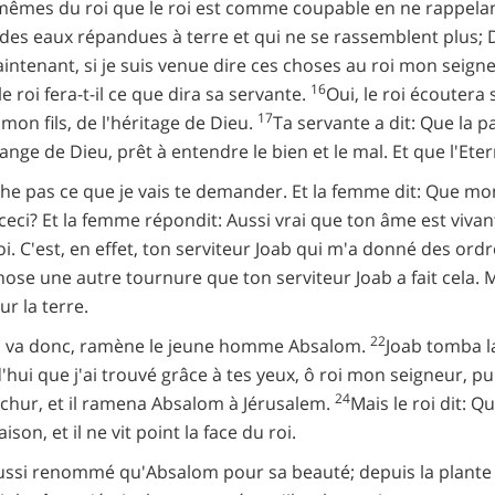
 mêmes du roi que le roi est comme coupable en ne rappelant
 eaux répandues à terre et qui ne se rassemblent plus; Dieu
intenant, si je suis venue dire ces choses au roi mon seigneu
16
le roi fera-t-il ce que dira sa servante.
Oui, le roi écoutera 
17
on fils, de l'héritage de Dieu.
Ta servante a dit: Que la 
e de Dieu, prêt à entendre le bien et le mal. Et que l'Eterne
che pas ce que je vais te demander. Et la femme dit: Que mon
ceci? Et la femme répondit: Aussi vrai que ton âme est vivante
i. C'est, en effet, ton serviteur Joab qui m'a donné des ordr
hose une autre tournure que ton serviteur Joab a fait cela.
r la terre.
22
 cela; va donc, ramène le jeune homme Absalom.
Joab tomba la
rd'hui que j'ai trouvé grâce à tes yeux, ô roi mon seigneur, pu
24
eschur, et il ramena Absalom à Jérusalem.
Mais le roi dit: Q
on, et il ne vit point la face du roi.
aussi renommé qu'Absalom pour sa beauté; depuis la plante d