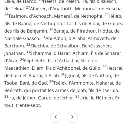
Elika, de Harod.
Hélets, de Péleth. Ira, fils d'Ikkesch,
27
de Tekoa.
Abiézer, d'Anathoth. Mebunnaï, de Huscha.
28
29
Tsalmon, d'Achoach. Maharaï, de Nethopha.
Héleb,
fils de Baana, de Nethopha. Ittaï, fils de Ribaï, de Guibea
30
des fils de Benjamin.
Benaja, de Pirathon. Hiddaï, de
31
Nachalé-Gaasch.
Abi-Albon, d'Araba. Azmaveth, de
32
Barchum.
Eliachba, de Schaalbon. Bené-Jaschen.
33
Jonathan.
Schamma, d'Harar. Achiam, fils de Scharar,
34
d'Arar.
Eliphéleth, fils d'Achasbaï, fils d'un
35
Maacathien. Eliam, fils d'Achitophel, de Guilo.
Hetsraï,
36
de Carmel. Paaraï, d'Arab.
Jigueal, fils de Nathan, de
37
Tsoba. Bani, de Gad.
Tsélek, l'Ammonite. Naharaï, de
Beéroth, qui portait les armes de Joab, fils de Tseruja.
38
39
Ira, de Jéther. Gareb, de Jéther.
Urie, le Héthien. En
tout, trente-sept.