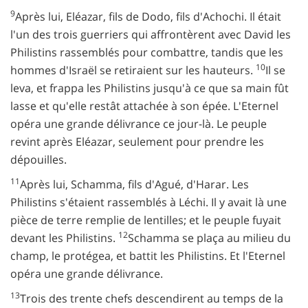
9
Après lui, Eléazar, fils de Dodo, fils d'Achochi. Il était
l'un des trois guerriers qui affrontèrent avec David les
Philistins rassemblés pour combattre, tandis que les
10
hommes d'Israël se retiraient sur les hauteurs.
Il se
leva, et frappa les Philistins jusqu'à ce que sa main fût
lasse et qu'elle restât attachée à son épée. L'Eternel
opéra une grande délivrance ce jour-là. Le peuple
revint après Eléazar, seulement pour prendre les
dépouilles.
11
Après lui, Schamma, fils d'Agué, d'Harar. Les
Philistins s'étaient rassemblés à Léchi. Il y avait là une
pièce de terre remplie de lentilles; et le peuple fuyait
12
devant les Philistins.
Schamma se plaça au milieu du
champ, le protégea, et battit les Philistins. Et l'Eternel
opéra une grande délivrance.
13
Trois des trente chefs descendirent au temps de la