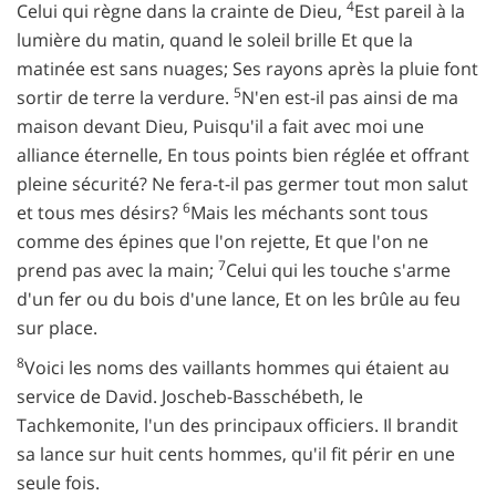
4
Celui qui règne dans la crainte de Dieu,
Est pareil à la
lumière du matin, quand le soleil brille Et que la
matinée est sans nuages; Ses rayons après la pluie font
5
sortir de terre la verdure.
N'en est-il pas ainsi de ma
maison devant Dieu, Puisqu'il a fait avec moi une
alliance éternelle, En tous points bien réglée et offrant
pleine sécurité? Ne fera-t-il pas germer tout mon salut
6
et tous mes désirs?
Mais les méchants sont tous
comme des épines que l'on rejette, Et que l'on ne
7
prend pas avec la main;
Celui qui les touche s'arme
d'un fer ou du bois d'une lance, Et on les brûle au feu
sur place.
8
Voici les noms des vaillants hommes qui étaient au
service de David. Joscheb-Basschébeth, le
Tachkemonite, l'un des principaux officiers. Il brandit
sa lance sur huit cents hommes, qu'il fit périr en une
seule fois.