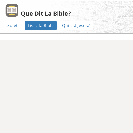
Que Dit La Bible?
Sujets
Lisez la Bible
Qui est Jésus?