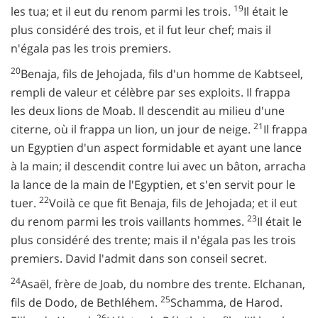
19
les tua; et il eut du renom parmi les trois.
Il était le
plus considéré des trois, et il fut leur chef; mais il
n'égala pas les trois premiers.
20
Benaja, fils de Jehojada, fils d'un homme de Kabtseel,
rempli de valeur et célèbre par ses exploits. Il frappa
les deux lions de Moab. Il descendit au milieu d'une
21
citerne, où il frappa un lion, un jour de neige.
Il frappa
un Egyptien d'un aspect formidable et ayant une lance
à la main; il descendit contre lui avec un bâton, arracha
la lance de la main de l'Egyptien, et s'en servit pour le
22
tuer.
Voilà ce que fit Benaja, fils de Jehojada; et il eut
23
du renom parmi les trois vaillants hommes.
Il était le
plus considéré des trente; mais il n'égala pas les trois
premiers. David l'admit dans son conseil secret.
24
Asaël, frère de Joab, du nombre des trente. Elchanan,
25
fils de Dodo, de Bethléhem.
Schamma, de Harod.
26