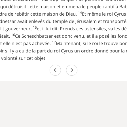
qui détruisit cette maison et emmena le peuple captif à Ba
14
rdre de rebâtir cette maison de Dieu.
Et même le roi Cyrus
netsar avait enlevés du temple de Jérusalem et transportés d
15
lit gouverneur,
et il lui dit: Prends ces ustensiles, va les
16
était.
Ce Scheschbatsar est donc venu, et il a posé les fo
17
et elle n'est pas achevée.
Maintenant, si le roi le trouve bo
r s'il y a eu de la part du roi Cyrus un ordre donné pour l
 volonté sur cet objet.