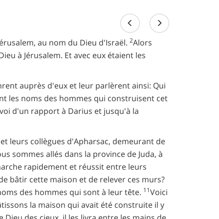
2
à Jérusalem, au nom du Dieu d'Israël.
Alors
Dieu à Jérusalem. Et avec eux étaient les
ent auprès d'eux et leur parlèrent ainsi: Qui
sont les noms des hommes qui construisent cet
nvoi d'un rapport à Darius et jusqu'à la
, et leurs collègues d'Apharsac, demeurant de
ous sommes allés dans la province de Juda, à
l marche rapidement et réussit entre leurs
 de bâtir cette maison et de relever ces murs?
11
 noms des hommes qui sont à leur tête.
Voici
issons la maison qui avait été construite il y
 Dieu des cieux, il les livra entre les mains de