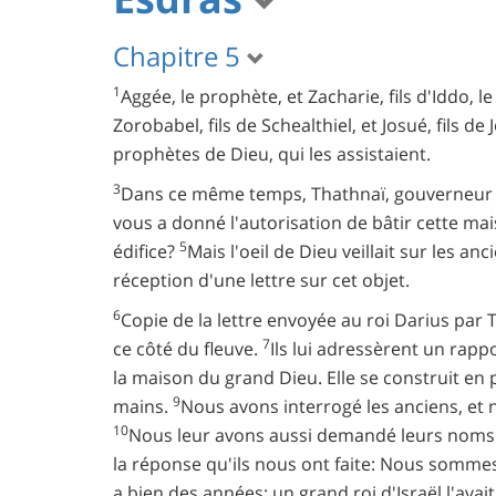
Chapitre 5
1
Aggée, le prophète, et Zacharie, fils d'Iddo, 
Zorobabel, fils de Schealthiel, et Josué, fils 
prophètes de Dieu, qui les assistaient.
3
Dans ce même temps, Thathnaï, gouverneur de 
vous a donné l'autorisation de bâtir cette ma
5
édifice?
Mais l'oeil de Dieu veillait sur les an
réception d'une lettre sur cet objet.
6
Copie de la lettre envoyée au roi Darius par
7
ce côté du fleuve.
Ils lui adressèrent un rappo
la maison du grand Dieu. Elle se construit en p
9
mains.
Nous avons interrogé les anciens, et n
10
Nous leur avons aussi demandé leurs noms po
la réponse qu'ils nous ont faite: Nous sommes l
a bien des années; un grand roi d'Israël l'avai