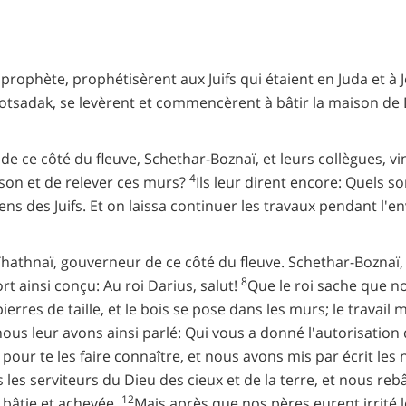
le prophète, prophétisèrent aux Juifs qui étaient en Juda et 
de Jotsadak, se levèrent et commencèrent à bâtir la maison de 
ce côté du fleuve, Schethar-Boznaï, et leurs collègues, vinr
4
ison et de relever ces murs?
Ils leur dirent encore: Quels 
ciens des Juifs. Et on laissa continuer les travaux pendant l'e
 Thathnaï, gouverneur de ce côté du fleuve. Schethar-Boznaï
8
rt ainsi conçu: Au roi Darius, salut!
Que le roi sache que n
ierres de taille, et le bois se pose dans les murs; le travai
ous leur avons ainsi parlé: Qui vous a donné l'autorisation
ur te les faire connaître, et nous avons mis par écrit les
es serviteurs du Dieu des cieux et de la terre, et nous rebât
12
t bâtie et achevée.
Mais après que nos pères eurent irrité le