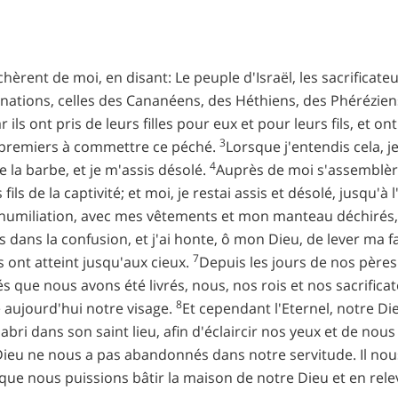
hèrent de moi, en disant: Le peuple d'Israël, les sacrificate
minations, celles des Cananéens, des Héthiens, des Phérézie
r ils ont pris de leurs filles pour eux et pour leurs fils, et o
3
es premiers à commettre ce péché.
Lorsque j'entendis cela, 
4
e la barbe, et je m'assis désolé.
Auprès de moi s'assemblère
ils de la captivité; et moi, je restai assis et désolé, jusqu'à 
n humiliation, avec mes vêtements et mon manteau déchirés, 
is dans la confusion, et j'ai honte, ô mon Dieu, de lever ma f
7
s ont atteint jusqu'aux cieux.
Depuis les jours de nos pèr
tés que nous avons été livrés, nous, nos rois et nos sacrifica
8
re aujourd'hui notre visage.
Et cependant l'Eternel, notre Di
ri dans son saint lieu, afin d'éclaircir nos yeux et de nou
eu ne nous a pas abandonnés dans notre servitude. Il nous 
n que nous puissions bâtir la maison de notre Dieu et en rel