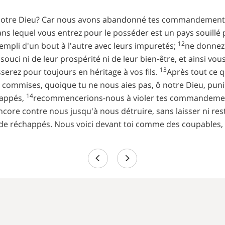
ô notre Dieu? Car nous avons abandonné tes commandement
dans lequel vous entrez pour le posséder est un pays souillé
12
rempli d'un bout à l'autre avec leurs impuretés;
ne donnez d
is souci ni de leur prospérité ni de leur bien-être, et ainsi v
13
sserez pour toujours en héritage à vos fils.
Après tout ce q
commises, quoique tu ne nous aies pas, ô notre Dieu, punis
14
happés,
recommencerions-nous à violer tes commandements
encore contre nous jusqu'à nous détruire, sans laisser ni re
de réchappés. Nous voici devant toi comme des coupables, e