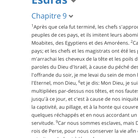
Chapitre 9
1
Après que cela fut terminé, les chefs s'approc
peuples de ces pays, et ils imitent leurs abo
2
Moabites, des Egyptiens et des Amoréens.
Ca
pays; et les chefs et les magistrats ont été l
m'arrachai les cheveux de la tête et les poils d
paroles du Dieu d'Israël, à cause du péché des f
l'offrande du soir, je me levai du sein de mo
6
l'Eternel, mon Dieu,
et je dis: Mon Dieu, je su
multipliées par-dessus nos têtes, et nos faute
jusqu'à ce jour, et c'est à cause de nos iniqui
la captivité, au pillage, et à la honte qui couv
quelques réchappés et en nous accordant un ab
9
servitude.
Car nous sommes esclaves, mais Di
rois de Perse, pour nous conserver la vie afi