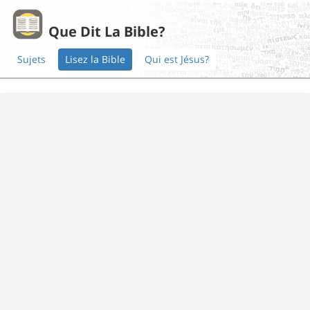
Que Dit La Bible?
Sujets
Lisez la Bible
Qui est Jésus?