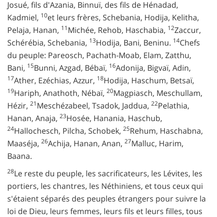
Josué, fils d'Azania, Binnuï, des fils de Hénadad,
10
Kadmiel,
et leurs frères, Schebania, Hodija, Kelitha,
11
12
Pelaja, Hanan,
Michée, Rehob, Haschabia,
Zaccur,
13
14
Schérébia, Schebania,
Hodija, Bani, Beninu.
Chefs
du peuple: Pareosch, Pachath-Moab, Elam, Zatthu,
15
16
Bani,
Bunni, Azgad, Bébaï,
Adonija, Bigvaï, Adin,
17
18
Ather, Ezéchias, Azzur,
Hodija, Haschum, Betsaï,
19
20
Hariph, Anathoth, Nébaï,
Magpiasch, Meschullam,
21
22
Hézir,
Meschézabeel, Tsadok, Jaddua,
Pelathia,
23
Hanan, Anaja,
Hosée, Hanania, Haschub,
24
25
Hallochesch, Pilcha, Schobek,
Rehum, Haschabna,
26
27
Maaséja,
Achija, Hanan, Anan,
Malluc, Harim,
Baana.
28
Le reste du peuple, les sacrificateurs, les Lévites, les
portiers, les chantres, les Néthiniens, et tous ceux qui
s'étaient séparés des peuples étrangers pour suivre la
loi de Dieu, leurs femmes, leurs fils et leurs filles, tous