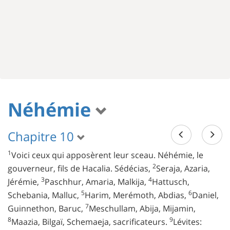
Néhémie
Chapitre 10
1
Voici ceux qui apposèrent leur sceau. Néhémie, le
2
gouverneur, fils de Hacalia. Sédécias,
Seraja, Azaria,
3
4
Jérémie,
Paschhur, Amaria, Malkija,
Hattusch,
5
6
Schebania, Malluc,
Harim, Merémoth, Abdias,
Daniel,
7
Guinnethon, Baruc,
Meschullam, Abija, Mijamin,
8
9
Maazia, Bilgaï, Schemaeja, sacrificateurs.
Lévites: