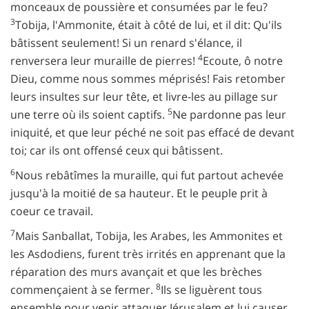
monceaux de poussière et consumées par le feu?
3
Tobija, l'Ammonite, était à côté de lui, et il dit: Qu'ils
bâtissent seulement! Si un renard s'élance, il
4
renversera leur muraille de pierres!
Ecoute, ô notre
Dieu, comme nous sommes méprisés! Fais retomber
leurs insultes sur leur tête, et livre-les au pillage sur
5
une terre où ils soient captifs.
Ne pardonne pas leur
iniquité, et que leur péché ne soit pas effacé de devant
toi; car ils ont offensé ceux qui bâtissent.
6
Nous rebâtîmes la muraille, qui fut partout achevée
jusqu'à la moitié de sa hauteur. Et le peuple prit à
coeur ce travail.
7
Mais Sanballat, Tobija, les Arabes, les Ammonites et
les Asdodiens, furent très irrités en apprenant que la
réparation des murs avançait et que les brèches
8
commençaient à se fermer.
Ils se liguèrent tous
ensemble pour venir attaquer Jérusalem et lui causer