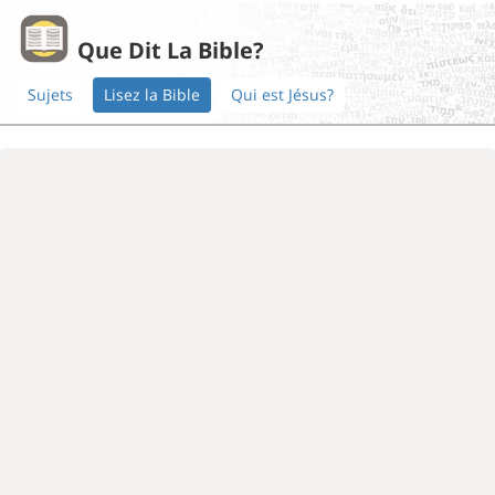
Que Dit La Bible?
Sujets
Lisez la Bible
Qui est Jésus?