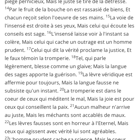
piège pernicieux, Mais le juste se tire de la détresse.
14
Par le fruit de la bouche on est rassasié de biens, Et
15
chacun reçoit selon l'oeuvre de ses mains.
La voie de
l'insensé est droite à ses yeux, Mais celui qui écoute les
16
conseils est sage.
L'insensé laisse voir à l'instant sa
colère, Mais celui qui cache un outrage est un homme
17
prudent.
Celui qui dit la vérité proclame la justice, Et
18
le faux témoin la tromperie.
Tel, qui parle
légèrement, blesse comme un glaive; Mais la langue
19
des sages apporte la guérison.
La lèvre véridique est
affermie pour toujours, Mais la langue fausse ne
20
subsiste qu'un instant.
La tromperie est dans le
coeur de ceux qui méditent le mal, Mais la joie est pour
21
ceux qui conseillent la paix.
Aucun malheur n'arrive
au juste, Mais les méchants sont accablés de maux.
22
Les lèvres fausses sont en horreur à l'Eternel, Mais
ceux qui agissent avec vérité lui sont agréables.
23
L'homme prudent cache sa science, Mais le coeur