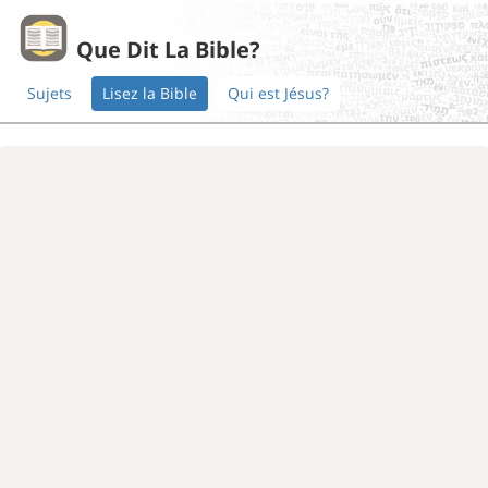
Que Dit La Bible?
Sujets
Lisez la Bible
Qui est Jésus?