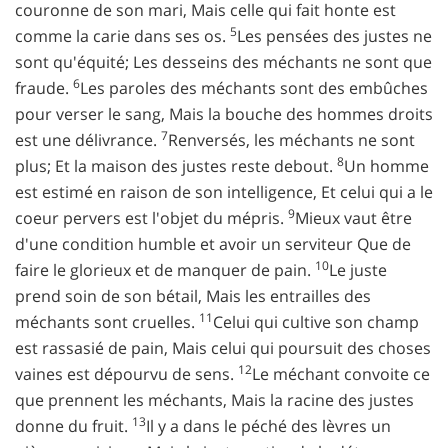
couronne de son mari, Mais celle qui fait honte est
5
comme la carie dans ses os.
Les pensées des justes ne
sont qu'équité; Les desseins des méchants ne sont que
6
fraude.
Les paroles des méchants sont des embûches
pour verser le sang, Mais la bouche des hommes droits
7
est une délivrance.
Renversés, les méchants ne sont
8
plus; Et la maison des justes reste debout.
Un homme
est estimé en raison de son intelligence, Et celui qui a le
9
coeur pervers est l'objet du mépris.
Mieux vaut être
d'une condition humble et avoir un serviteur Que de
10
faire le glorieux et de manquer de pain.
Le juste
prend soin de son bétail, Mais les entrailles des
11
méchants sont cruelles.
Celui qui cultive son champ
est rassasié de pain, Mais celui qui poursuit des choses
12
vaines est dépourvu de sens.
Le méchant convoite ce
que prennent les méchants, Mais la racine des justes
13
donne du fruit.
Il y a dans le péché des lèvres un