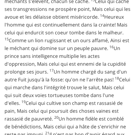
méchants s'élèvent, chacun se cache.
Celui qui cache
ses transgressions ne prospère point, Mais celui qui les
14
avoue et les délaisse obtient miséricorde.
Heureux
l'homme qui est continuellement dans la crainte! Mais
celui qui endurcit son coeur tombe dans le malheur.
15
Comme un lion rugissant et un ours affamé, Ainsi est
16
le méchant qui domine sur un peuple pauvre.
Un
prince sans intelligence multiplie les actes
d'oppression, Mais celui qui est ennemi de la cupidité
17
prolonge ses jours.
Un homme chargé du sang d'un
18
autre Fuit jusqu'à la fosse: qu'on ne l'arrête pas!
Celui
qui marche dans l'intégrité trouve le salut, Mais celui
qui suit deux voies tortueuses tombe dans l'une
19
d'elles.
Celui qui cultive son champ est rassasié de
pain, Mais celui qui poursuit des choses vaines est
20
rassasié de pauvreté.
Un homme fidèle est comblé
de bénédictions, Mais celui qui a hâte de s'enrichir ne
21
reste pas impuni.
Il n'est pas bon d'avoir égard aux