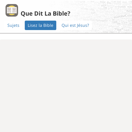
Que Dit La Bible?
Sujets
Lisez la Bible
Qui est Jésus?