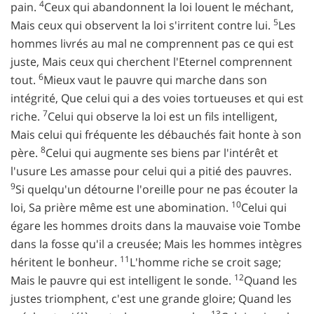
4
pain.
Ceux qui abandonnent la loi louent le méchant,
5
Mais ceux qui observent la loi s'irritent contre lui.
Les
hommes livrés au mal ne comprennent pas ce qui est
juste, Mais ceux qui cherchent l'Eternel comprennent
6
tout.
Mieux vaut le pauvre qui marche dans son
intégrité, Que celui qui a des voies tortueuses et qui est
7
riche.
Celui qui observe la loi est un fils intelligent,
Mais celui qui fréquente les débauchés fait honte à son
8
père.
Celui qui augmente ses biens par l'intérêt et
l'usure Les amasse pour celui qui a pitié des pauvres.
9
Si quelqu'un détourne l'oreille pour ne pas écouter la
10
loi, Sa prière même est une abomination.
Celui qui
égare les hommes droits dans la mauvaise voie Tombe
dans la fosse qu'il a creusée; Mais les hommes intègres
11
héritent le bonheur.
L'homme riche se croit sage;
12
Mais le pauvre qui est intelligent le sonde.
Quand les
justes triomphent, c'est une grande gloire; Quand les
13