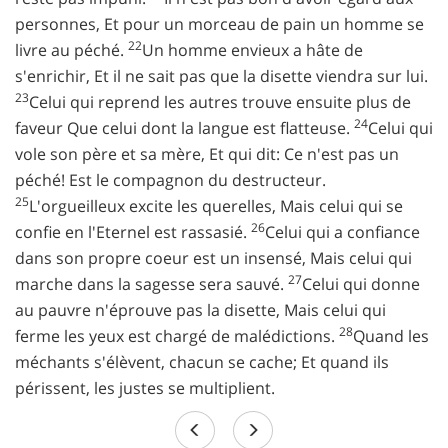
personnes, Et pour un morceau de pain un homme se
22
livre au péché.
Un homme envieux a hâte de
s'enrichir, Et il ne sait pas que la disette viendra sur lui.
23
Celui qui reprend les autres trouve ensuite plus de
24
faveur Que celui dont la langue est flatteuse.
Celui qui
vole son père et sa mère, Et qui dit: Ce n'est pas un
péché! Est le compagnon du destructeur.
25
L'orgueilleux excite les querelles, Mais celui qui se
26
confie en l'Eternel est rassasié.
Celui qui a confiance
dans son propre coeur est un insensé, Mais celui qui
27
marche dans la sagesse sera sauvé.
Celui qui donne
au pauvre n'éprouve pas la disette, Mais celui qui
28
ferme les yeux est chargé de malédictions.
Quand les
méchants s'élèvent, chacun se cache; Et quand ils
périssent, les justes se multiplient.