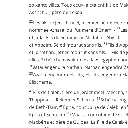
soixante villes. Tous ceux-là étaient fils de Ma
Aschchur, père de Tekoa.
25
Les fils de Jerachmeel, premier-né de Hetsro
27
nommée Athara, qui fut mère d'Onam. -
Les
et Jada. Fils de Schammaï: Nadab et Abischur.
31
et Appaïm. Séled mourut sans fils.
Fils d'App
33
et Jonathan. Jéther mourut sans fils.
Fils de 
filles. Schéschan avait un esclave égyptien n
36
Attaï engendra Nathan; Nathan engendra Z
39
Azaria engendra Halets; Halets engendra El
Elischama.
42
Fils de Caleb, frère de Jerachmeel: Méscha, 
44
Thappuach, Rékem et Schéma.
Schéma enge
46
de Beth-Tsur.
Epha, concubine de Caleb, en
48
Epha et Schaaph.
Maaca, concubine de Caleb
Macbéna et père de Guibea. La fille de Caleb é