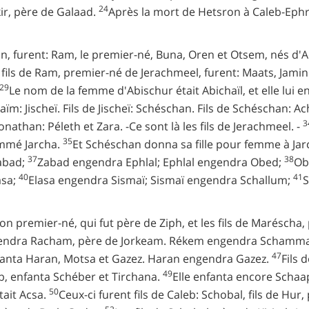
24
kir, père de Galaad.
Après la mort de Hetsron à Caleb-Ephr
n, furent: Ram, le premier-né, Buna, Oren et Otsem, nés d'A
 fils de Ram, premier-né de Jerachmeel, furent: Maats, Jamin 
29
Le nom de la femme d'Abischur était Abichaïl, et elle lui 
aïm: Jischeï. Fils de Jischeï: Schéschan. Fils de Schéschan: Ach
3
Jonathan: Péleth et Zara. -Ce sont là les fils de Jerachmeel. -
35
ommé Jarcha.
Et Schéschan donna sa fille pour femme à Jarch
37
38
abad;
Zabad engendra Ephlal; Ephlal engendra Obed;
Ob
40
41
asa;
Elasa engendra Sismaï; Sismaï engendra Schallum;
S
son premier-né, qui fut père de Ziph, et les fils de Maréscha
ndra Racham, père de Jorkeam. Rékem engendra Schamma
47
fanta Haran, Motsa et Gazez. Haran engendra Gazez.
Fils 
49
, enfanta Schéber et Tirchana.
Elle enfanta encore Scha
50
tait Acsa.
Ceux-ci furent fils de Caleb: Schobal, fils de Hur