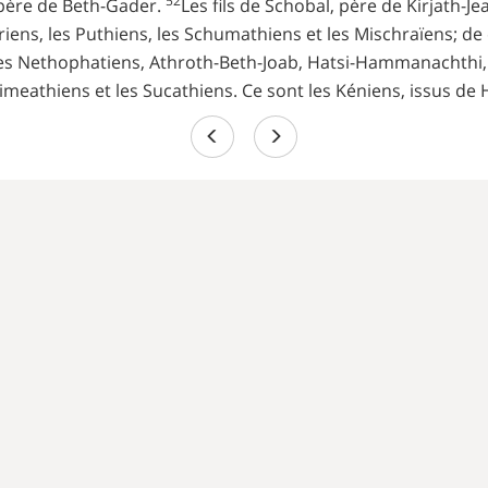
52
père de Beth-Gader.
Les fils de Schobal, père de Kirjath-
hriens, les Puthiens, les Schumathiens et les Mischraïens; de 
les Nethophatiens, Athroth-Beth-Joab, Hatsi-Hammanachthi,
himeathiens et les Sucathiens. Ce sont les Kéniens, issus d