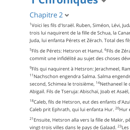
Chapitre 2
1
Voici les fils d'Israël. Ruben, Siméon, Lévi, Ju
trois lui naquirent de la fille de Schua, la Ca
Juda, lui enfanta Pérets et Zérach. Total des fil
5
6
Fils de Pérets: Hetsron et Hamul.
Fils de Zér
commit une infidélité au sujet des choses dévo
9
Fils qui naquirent à Hetsron: Jerachmeel, Ra
11
Nachschon engendra Salma. Salma engendr
14
second, Schimea le troisième,
Nethaneel le 
Abigaïl. Fils de Tseruja: Abischaï, Joab et Asaël,
18
Caleb, fils de Hetsron, eut des enfants d'Azu
20
Caleb prit Ephrath, qui lui enfanta Hur.
Hur 
21
Ensuite, Hetsron alla vers la fille de Makir, p
23
vingt-trois villes dans le pays de Galaad.
Les 