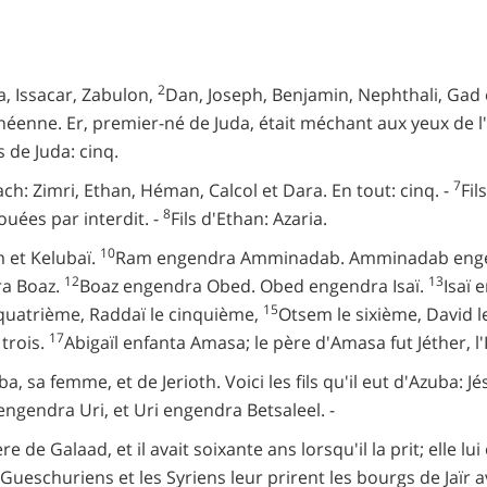
2
da, Issacar, Zabulon,
Dan, Joseph, Benjamin, Nephthali, Gad 
nanéenne. Er, premier-né de Juda, était méchant aux yeux de l'E
s de Juda: cinq.
7
ach: Zimri, Ethan, Héman, Calcol et Dara. En tout: cinq. -
Fil
8
uées par interdit. -
Fils d'Ethan: Azaria.
10
m et Kelubaï.
Ram engendra Amminadab. Amminadab engendr
12
13
a Boaz.
Boaz engendra Obed. Obed engendra Isaï.
Isaï 
15
quatrième, Raddaï le cinquième,
Otsem le sixième, David 
17
 trois.
Abigaïl enfanta Amasa; le père d'Amasa fut Jéther, l'
ba, sa femme, et de Jerioth. Voici les fils qu'il eut d'Azuba:
engendra Uri, et Uri engendra Betsaleel. -
ère de Galaad, et il avait soixante ans lorsqu'il la prit; elle l
Gueschuriens et les Syriens leur prirent les bourgs de Jaïr a