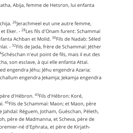
atha, Abija, femme de Hetsron, lui enfanta
26
chija.
Jerachmeel eut une autre femme,
28
et Eker. -
Les fils d'Onam furent: Schammaï
30
enfanta Achban et Molid.
Fils de Nadab: Séled
32
laï. -
Fils de Jada, frère de Schammaï: Jéther
4
Schéschan n'eut point de fils, mais il eut des
a, son esclave, à qui elle enfanta Attaï.
ed engendra Jéhu; Jéhu engendra Azaria;
challum engendra Jekamja; Jekamja engendra
43
, père d'Hébron.
Fils d'Hébron: Koré,
45
ï.
Fils de Schammaï: Maon; et Maon, père
de Jahdaï: Réguem, Jotham, Guéschan, Péleth,
aph, père de Madmanna, et Scheva, père de
, premier-né d'Ephrata, et père de Kirjath-