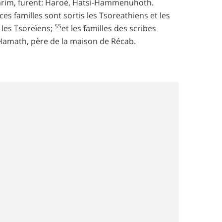
Jearim, furent: Haroé, Hatsi-Hammenuhoth.
ces familles sont sortis les Tsoreathiens et les
55
 les Tsoreïens;
et les familles des scribes
e Hamath, père de la maison de Récab.