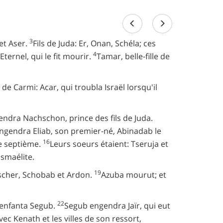
3
et Aser.
Fils de Juda: Er, Onan, Schéla; ces
4
ternel, qui le fit mourir.
Tamar, belle-fille de
s de Carmi: Acar, qui troubla Israël lorsqu'il
a Nachschon, prince des fils de Juda.
engendra Eliab, son premier-né, Abinadab le
16
le septième.
Leurs soeurs étaient: Tseruja et
Ismaélite.
19
 Jéscher, Schobab et Ardon.
Azuba mourut; et
22
ui enfanta Segub.
Segub engendra Jaïr, qui eut
vec Kenath et les villes de son ressort,