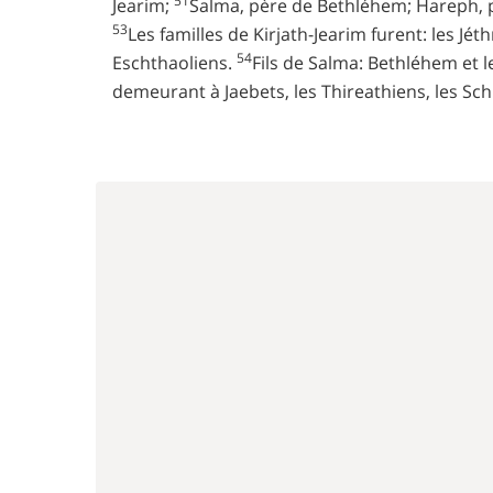
51
Jearim;
Salma, père de Bethléhem; Hareph, 
53
Les familles de Kirjath-Jearim furent: les Jét
54
Eschthaoliens.
Fils de Salma: Bethléhem et 
demeurant à Jaebets, les Thireathiens, les Sc