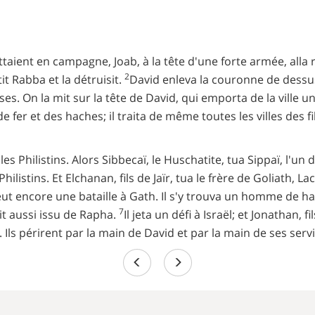
taient en campagne, Joab, à la tête d'une forte armée, alla 
2
it Rabba et la détruisit.
David enleva la couronne de dessus 
uses. On la mit sur la tête de David, qui emporta de la ville 
 de fer et des haches; il traita de même toutes les villes de
les Philistins. Alors Sibbecaï, le Huschatite, tua Sippaï, l'un
Philistins. Et Elchanan, fils de Jaïr, tua le frère de Goliath, 
 eut encore une bataille à Gath. Il s'y trouva un homme de hau
7
it aussi issu de Rapha.
Il jeta un défi à Israël; et Jonathan, 
ls périrent par la main de David et par la main de ses servi