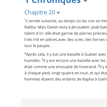
Chapitre 20
1
L'année suivante, au temps où les rois se met
Rabba. Mais David resta à Jérusalem. Joab batt
talent d'or: elle était garnie de pierres précie
il les mit en pièces avec des scies, des herses
tout le peuple.
4
Après cela, il y eut une bataille à Guézer avec 
5
humiliés.
Il y eut encore une bataille avec les 
6
était comme une ensouple de tisserand.
Il y
à chaque pied, vingt-quatre en tout, et qui éta
hommes étaient des enfants de Rapha à Gath. I