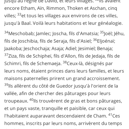
jusqu'au règne de David, et leurs villages.
Ils avaient
encore Etham, Aïn, Rimmon, Thoken et Aschan, cinq
33
villes;
et tous les villages aux environs de ces villes,
jusqu'à Baal. Voilà leurs habitations et leur généalogie.
34
35
Meschobab; Jamlec; Joscha, fils d'Amatsia;
Joël; Jéhu,
36
fils de Joschibia, fils de Seraja, fils d'Asiel;
Eljoénaï;
Jaakoba; Jeschochaja; Asaja; Adiel; Jesimiel; Benaja;
37
Ziza, fils de Schipheï, fils d'Allon, fils de Jedaja, fils de
38
Schimri, fils de Schemaeja.
Ceux-là, désignés par
leurs noms, étaient princes dans leurs familles, et leurs
maisons paternelles prirent un grand accroissement.
39
Ils allèrent du côté de Guedor jusqu'à l'orient de la
vallée, afin de chercher des pâturages pour leurs
40
troupeaux.
Ils trouvèrent de gras et bons pâturages,
et un pays vaste, tranquille et paisible, car ceux qui
41
l'habitaient auparavant descendaient de Cham.
Ces
hommes, inscrits par leurs noms, arrivèrent du temps