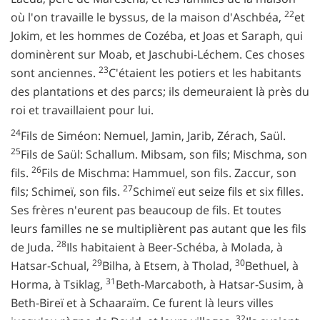
22
où l'on travaille le byssus, de la maison d'Aschbéa,
et
Jokim, et les hommes de Cozéba, et Joas et Saraph, qui
dominèrent sur Moab, et Jaschubi-Léchem. Ces choses
23
sont anciennes.
C'étaient les potiers et les habitants
des plantations et des parcs; ils demeuraient là près du
roi et travaillaient pour lui.
24
Fils de Siméon: Nemuel, Jamin, Jarib, Zérach, Saül.
25
Fils de Saül: Schallum. Mibsam, son fils; Mischma, son
26
fils.
Fils de Mischma: Hammuel, son fils. Zaccur, son
27
fils; Schimeï, son fils.
Schimeï eut seize fils et six filles.
Ses frères n'eurent pas beaucoup de fils. Et toutes
leurs familles ne se multiplièrent pas autant que les fils
28
de Juda.
Ils habitaient à Beer-Schéba, à Molada, à
29
30
Hatsar-Schual,
Bilha, à Etsem, à Tholad,
Bethuel, à
31
Horma, à Tsiklag,
Beth-Marcaboth, à Hatsar-Susim, à
Beth-Bireï et à Schaaraïm. Ce furent là leurs villes
32