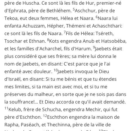
père de Huscha. Ce sont là les fils de Hur, premier-né
5
d'Ephrata, père de Bethléhem.
Aschchur, père de
6
Tekoa, eut deux femmes, Hélea et Naara.
Naara lui
enfanta Achuzzam, Hépher, Thémeni et Achaschthari:
7
ce sont là les fils de Naara.
Fils de Hélea: Tséreth,
8
Tsochar et Ethnan.
Kots engendra Anub et Hatsobéba,
9
et les familles d'Acharchel, fils d'Harum.
Jaebets était
plus considéré que ses frères; sa mère lui donna le
nom de Jaebets, en disant: C'est parce que je l'ai
10
enfanté avec douleur.
Jaebets invoqua le Dieu
d'Israël, en disant: Si tu me bénis et que tu étendes
mes limites, si ta main est avec moi, et si tu me
préserves du malheur, en sorte que je ne sois pas dans
la souffrance!... Et Dieu accorda ce qu'il avait demandé.
11
Kelub, frère de Schucha, engendra Mechir, qui fut
12
père d'Eschthon.
Eschthon engendra la maison de
Rapha, Paséach, et Thechinna, père de la ville de
13