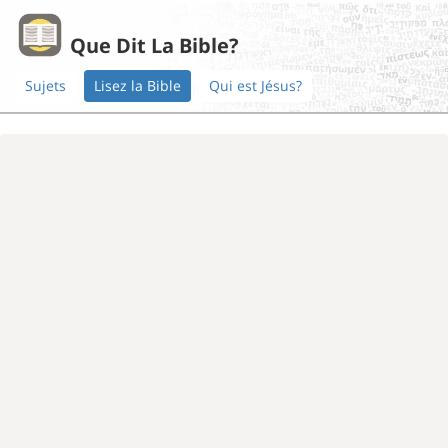
Que Dit La Bible?
Sujets
Lisez la Bible
Qui est Jésus?