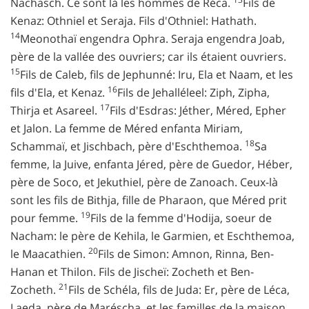
Nachasch. Ce sont là les hommes de Réca.
Fils de
Kenaz: Othniel et Seraja. Fils d'Othniel: Hathath.
14
Meonothaï engendra Ophra. Seraja engendra Joab,
père de la vallée des ouvriers; car ils étaient ouvriers.
15
Fils de Caleb, fils de Jephunné: Iru, Ela et Naam, et les
16
fils d'Ela, et Kenaz.
Fils de Jehalléleel: Ziph, Zipha,
17
Thirja et Asareel.
Fils d'Esdras: Jéther, Méred, Epher
et Jalon. La femme de Méred enfanta Miriam,
18
Schammaï, et Jischbach, père d'Eschthemoa.
Sa
femme, la Juive, enfanta Jéred, père de Guedor, Héber,
père de Soco, et Jekuthiel, père de Zanoach. Ceux-là
sont les fils de Bithja, fille de Pharaon, que Méred prit
19
pour femme.
Fils de la femme d'Hodija, soeur de
Nacham: le père de Kehila, le Garmien, et Eschthemoa,
20
le Maacathien.
Fils de Simon: Amnon, Rinna, Ben-
Hanan et Thilon. Fils de Jischeï: Zocheth et Ben-
21
Zocheth.
Fils de Schéla, fils de Juda: Er, père de Léca,
Laeda, père de Maréscha, et les familles de la maison