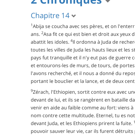
Chapitre 14
1
Abija se coucha avec ses pères, et on l'enterr
2
ans.
Asa fit ce qui est bien et droit aux yeux 
4
abattit les idoles.
Il ordonna à Juda de recher
toutes les villes de Juda les hauts lieux et les
pays fut tranquille et il n'y eut pas de guerre
et entourons-les de murs, de tours, de portes
l'avons recherché, et il nous a donné du repos 
portant le bouclier et la lance, et de deux cen
9
Zérach, l'Ethiopien, sortit contre eux avec u
devant de lui, et ils se rangèrent en bataille 
venir en aide au faible comme au fort: viens 
nom contre cette multitude. Eternel, tu es no
devant Juda, et les Ethiopiens prirent la fuite.
pouvoir sauver leur vie, car ils furent détruit