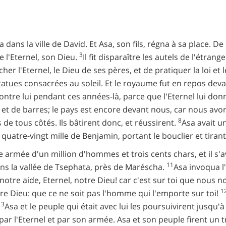
a dans la ville de David. Et Asa, son fils, régna à sa place. 
3
de l'Eternel, son Dieu.
Il fit disparaître les autels de l'étrange
cher l'Eternel, le Dieu de ses pères, et de pratiquer la loi
 statues consacrées au soleil. Et le royaume fut en repos deva
 contre lui pendant ces années-là, parce que l'Eternel lui do
 et de barres; le pays est encore devant nous, car nous avon
8
de tous côtés. Ils bâtirent donc, et réussirent.
Asa avait u
t quatre-vingt mille de Benjamin, portant le bouclier et tiran
ne armée d'un million d'hommes et trois cents chars, et il s
11
dans la vallée de Tsephata, près de Maréscha.
Asa invoqua l'
à notre aide, Eternel, notre Dieu! car c'est sur toi que no
1
tre Dieu: que ce ne soit pas l'homme qui l'emporte sur toi!
13
Asa et le peuple qui était avec lui les poursuivirent jusqu
s par l'Eternel et par son armée. Asa et son peuple firent un 