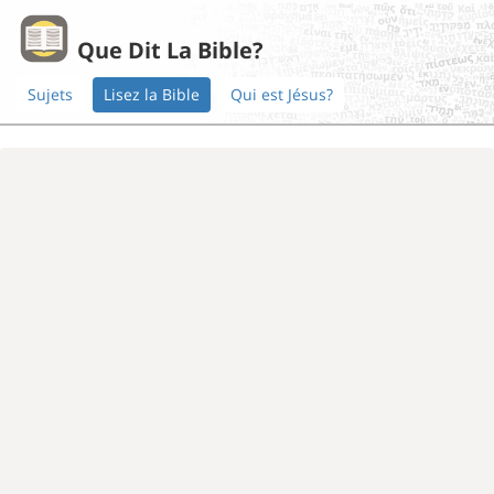
Que Dit La Bible?
Sujets
Lisez la Bible
Qui est Jésus?