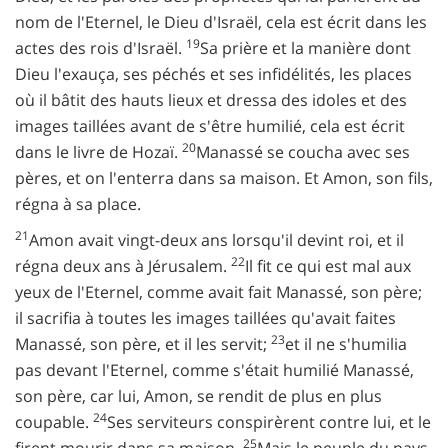
nom de l'Eternel, le Dieu d'Israël, cela est écrit dans les
19
actes des rois d'Israël.
Sa prière et la manière dont
Dieu l'exauça, ses péchés et ses infidélités, les places
où il bâtit des hauts lieux et dressa des idoles et des
images taillées avant de s'être humilié, cela est écrit
20
dans le livre de Hozaï.
Manassé se coucha avec ses
pères, et on l'enterra dans sa maison. Et Amon, son fils,
régna à sa place.
21
Amon avait vingt-deux ans lorsqu'il devint roi, et il
22
régna deux ans à Jérusalem.
Il fit ce qui est mal aux
yeux de l'Eternel, comme avait fait Manassé, son père;
il sacrifia à toutes les images taillées qu'avait faites
23
Manassé, son père, et il les servit;
et il ne s'humilia
pas devant l'Eternel, comme s'était humilié Manassé,
son père, car lui, Amon, se rendit de plus en plus
24
coupable.
Ses serviteurs conspirèrent contre lui, et le
25