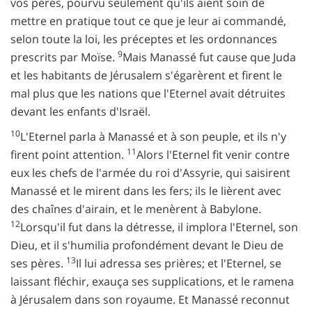
vos pères, pourvu seulement qu'ils aient soin de
mettre en pratique tout ce que je leur ai commandé,
selon toute la loi, les préceptes et les ordonnances
9
prescrits par Moïse.
Mais Manassé fut cause que Juda
et les habitants de Jérusalem s'égarèrent et firent le
mal plus que les nations que l'Eternel avait détruites
devant les enfants d'Israël.
10
L'Eternel parla à Manassé et à son peuple, et ils n'y
11
firent point attention.
Alors l'Eternel fit venir contre
eux les chefs de l'armée du roi d'Assyrie, qui saisirent
Manassé et le mirent dans les fers; ils le lièrent avec
des chaînes d'airain, et le menèrent à Babylone.
12
Lorsqu'il fut dans la détresse, il implora l'Eternel, son
Dieu, et il s'humilia profondément devant le Dieu de
13
ses pères.
Il lui adressa ses prières; et l'Eternel, se
laissant fléchir, exauça ses supplications, et le ramena
à Jérusalem dans son royaume. Et Manassé reconnut