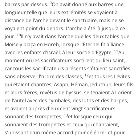
9
barres par-dessus.
On avait donné aux barres une
longueur telle que leurs extrémités se voyaient à
distance de l'arche devant le sanctuaire, mais ne se
voyaient point du dehors. L'arche a été là jusqu'à ce
10
jour.
Il n'y avait dans l'arche que les deux tables que
Moïse y plaça en Horeb, lorsque l'Eternel fit alliance
11
avec les enfants d'Israël, à leur sortie d'Egypte.
Au
moment où les sacrificateurs sortirent du lieu saint, -
car tous les sacrificateurs présents s'étaient sanctifiés
12
sans observer l'ordre des classes,
et tous les Lévites
qui étaient chantres, Asaph, Héman, Jeduthun, leurs fils
et leurs frères, revêtus de byssus, se tenaient à l'orient
de l'autel avec des cymbales, des luths et des harpes,
et avaient auprès d'eux cent vingt sacrificateurs
13
sonnant des trompettes,
et lorsque ceux qui
sonnaient des trompettes et ceux qui chantaient,
s'unissant d'un même accord pour célébrer et pour