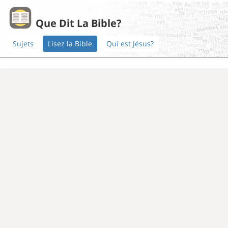
Que Dit La Bible?
Sujets
Lisez la Bible
Qui est Jésus?