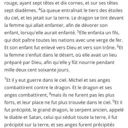
rouge, ayant sept têtes et dix cornes, et sur ses têtes
4
sept diadèmes.
Sa queue entraînait le tiers des étoiles
du ciel, et les jetait sur la terre. Le dragon se tint devant
la femme qui allait enfanter, afin de dévorer son
5
enfant, lorsqu'elle aurait enfanté.
Elle enfanta un fils,
qui doit paître toutes les nations avec une verge de fer.
6
Et son enfant fut enlevé vers Dieu et vers son trône.
Et
la femme s'enfuit dans le désert, où elle avait un lieu
préparé par Dieu, afin qu'elle y fût nourrie pendant
mille deux cent soixante jours.
7
Et il y eut guerre dans le ciel. Michel et ses anges
combattirent contre le dragon. Et le dragon et ses
8
anges combattirent,
mais ils ne furent pas les plus
9
forts, et leur place ne fut plus trouvée dans le ciel.
Et il
fut précipité, le grand dragon, le serpent ancien, appelé
le diable et Satan, celui qui séduit toute la terre, il fut
précipité sur la terre, et ses anges furent précipités