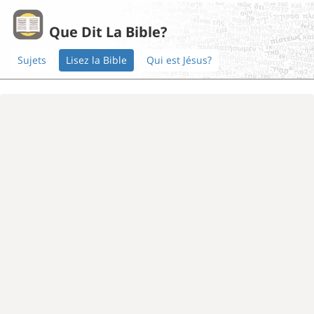
Que Dit La Bible?
Sujets
Lisez la Bible
Qui est Jésus?