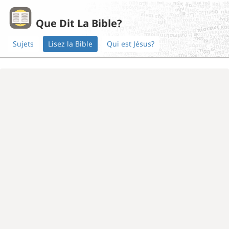
Que Dit La Bible?
Sujets
Lisez la Bible
Qui est Jésus?