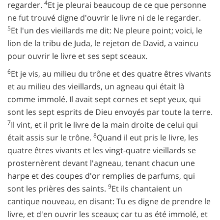
4
regarder.
Et je pleurai beaucoup de ce que personne
ne fut trouvé digne d'ouvrir le livre ni de le regarder.
5
Et l'un des vieillards me dit: Ne pleure point; voici, le
lion de la tribu de Juda, le rejeton de David, a vaincu
pour ouvrir le livre et ses sept sceaux.
6
Et je vis, au milieu du trône et des quatre êtres vivants
et au milieu des vieillards, un agneau qui était là
comme immolé. Il avait sept cornes et sept yeux, qui
sont les sept esprits de Dieu envoyés par toute la terre.
7
Il vint, et il prit le livre de la main droite de celui qui
8
était assis sur le trône.
Quand il eut pris le livre, les
quatre êtres vivants et les vingt-quatre vieillards se
prosternèrent devant l'agneau, tenant chacun une
harpe et des coupes d'or remplies de parfums, qui
9
sont les prières des saints.
Et ils chantaient un
cantique nouveau, en disant: Tu es digne de prendre le
livre, et d'en ouvrir les sceaux; car tu as été immolé, et